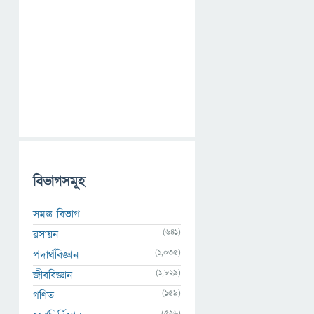
বিভাগসমূহ
সমস্ত বিভাগ
(641)
রসায়ন
(1,035)
পদার্থবিজ্ঞান
(1,829)
জীববিজ্ঞান
(159)
গণিত
(526)