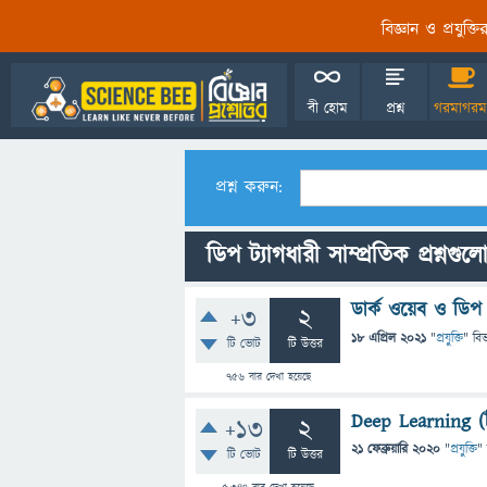
বিজ্ঞান ও প্রযুক্
বী হোম
প্রশ্ন
গরমাগরম
প্রশ্ন করুন:
ডিপ ট্যাগধারী সাম্প্রতিক প্রশ্নগুল
ডার্ক ওয়েব ও ডিপ 
+3
2
18 এপ্রিল 2021
"
প্রযুক্তি
" বি
টি ভোট
টি উত্তর
756
বার দেখা হয়েছে
Deep Learning (ড
+13
2
21 ফেব্রুয়ারি 2020
"
প্রযুক্তি
"
টি ভোট
টি উত্তর