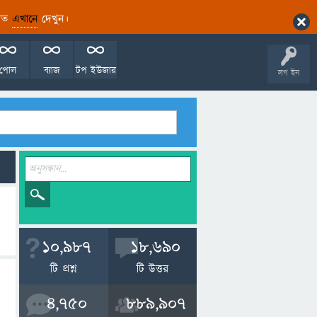
ারিত
এখানে
দেখুন।
পোল
ব্যাজ
টপ ইউজার
লগ ইন
10,987
18,690
টি প্রশ্ন
টি উত্তর
4,750
889,907