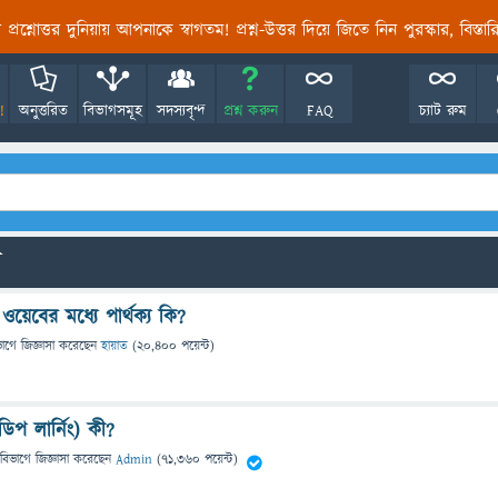
তির প্রশ্নোত্তর দুনিয়ায় আপনাকে স্বাগতম! প্রশ্ন-উত্তর দিয়ে জিতে নিন পুরস্কার, বিস্ত
!
অনুত্তরিত
বিভাগসমূহ
সদস্যবৃন্দ
প্রশ্ন করুন
FAQ
চ্যাট রুম
ো
ওয়েবের মধ্যে পার্থক্য কি?
ভাগে
জিজ্ঞাসা
করেছেন
হায়াত
(
20,400
পয়েন্ট)
িপ লার্নিং) কী?
 বিভাগে
জিজ্ঞাসা
করেছেন
Admin
(
71,360
পয়েন্ট)