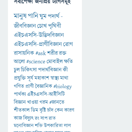
সর্বাপেক্ষা জনপ্রিয় ট্যাগসমূহ
মানুষ
পানি
ঘুম
পদার্থ
-
জীববিজ্ঞান
চোখ
পৃথিবী
এইচএসসি-উদ্ভিদবিজ্ঞান
এইচএসসি-প্রাণীবিজ্ঞান
রোগ
রাসায়নিক
#ask
শরীর
রক্ত
আলো
#science
মোবাইল
ক্ষতি
চুল
চিকিৎসা
পদার্থবিজ্ঞান
কী
প্রযুক্তি
সূর্য
মহাকাশ
স্বাস্থ্য
মাথা
গণিত
প্রাণী
বৈজ্ঞানিক
#biology
পার্থক্য
এইচএসসি-আইসিটি
বিজ্ঞান
খাওয়া
গরম
#জানতে
শীতকাল
ডিম
বৃষ্টি
চাঁদ
কেন
কারণ
কাজ
বিদ্যুৎ
রং
সাপ
রাত
মনোবিজ্ঞান
শক্তি
উপকারিতা
লাল