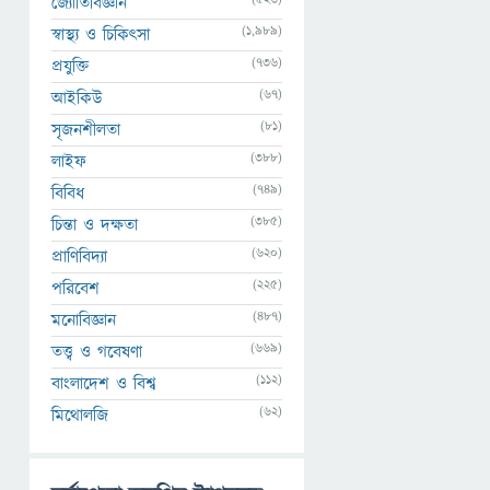
জ্যোতির্বিজ্ঞান
(1,989)
স্বাস্থ্য ও চিকিৎসা
(736)
প্রযুক্তি
(67)
আইকিউ
(81)
সৃজনশীলতা
(388)
লাইফ
(749)
বিবিধ
(385)
চিন্তা ও দক্ষতা
(620)
প্রাণিবিদ্যা
(225)
পরিবেশ
(487)
মনোবিজ্ঞান
(669)
তত্ত্ব ও গবেষণা
(112)
বাংলাদেশ ও বিশ্ব
(62)
মিথোলজি