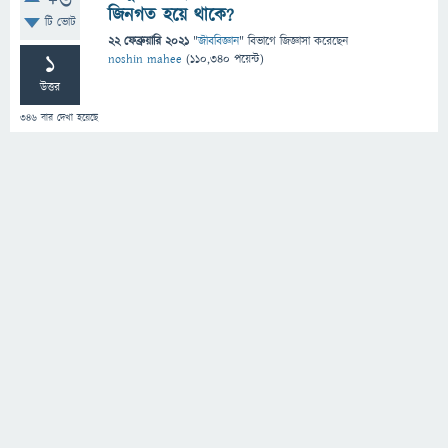
+6
জিনগত হয়ে থাকে?
টি ভোট
22 ফেব্রুয়ারি 2021
"
জীববিজ্ঞান
" বিভাগে
জিজ্ঞাসা
করেছেন
1
noshin mahee
(
110,340
পয়েন্ট)
উত্তর
346
বার দেখা হয়েছে