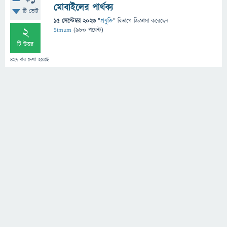
+1
মোবাইলের পার্থক্য
টি ভোট
15 সেপ্টেম্বর 2023
"
প্রযুক্তি
" বিভাগে
জিজ্ঞাসা
করেছেন
2
Simum
(
980
পয়েন্ট)
টি উত্তর
427
বার দেখা হয়েছে