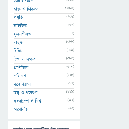
জ্যোতির্বিজ্ঞান
(1,989)
স্বাস্থ্য ও চিকিৎসা
(736)
প্রযুক্তি
(67)
আইকিউ
(81)
সৃজনশীলতা
(388)
লাইফ
(749)
বিবিধ
(385)
চিন্তা ও দক্ষতা
(620)
প্রাণিবিদ্যা
(225)
পরিবেশ
(487)
মনোবিজ্ঞান
(669)
তত্ত্ব ও গবেষণা
(112)
বাংলাদেশ ও বিশ্ব
(62)
মিথোলজি