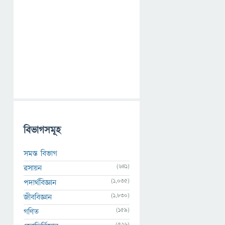
বিভাগসমূহ
সমস্ত বিভাগ
(641)
রসায়ন
(1,035)
পদার্থবিজ্ঞান
(1,830)
জীববিজ্ঞান
(159)
গণিত
(526)