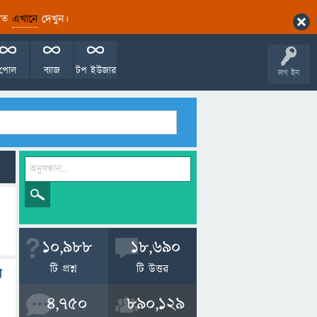
ারিত
এখানে
দেখুন।
পোল
ব্যাজ
টপ ইউজার
লগ ইন
10,988
18,690
টি প্রশ্ন
টি উত্তর
ে
4,750
890,129