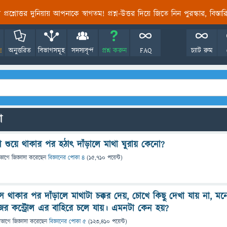
তির প্রশ্নোত্তর দুনিয়ায় আপনাকে স্বাগতম! প্রশ্ন-উত্তর দিয়ে জিতে নিন পুরস্কার, বিস্ত
!
অনুত্তরিত
বিভাগসমূহ
সদস্যবৃন্দ
প্রশ্ন করুন
FAQ
চ্যাট রুম
ো
 শুয়ে থাকার পর হঠাৎ দাঁড়ালে মাথা ঘুরায় কেনো?
িভাগে
জিজ্ঞাসা
করেছেন
বিজ্ঞানের পোকা ৪
(
15,710
পয়েন্ট)
 থাকার পর দাঁড়ালে মাথাটা চক্কর দেয়, চোখে কিছু দেখা যায় না, মন
ের কন্ট্রোল এর বাহিরে চলে যায়। এমনটা কেন হয়?
িভাগে
জিজ্ঞাসা
করেছেন
বিজ্ঞানের পোকা ৫
(
123,410
পয়েন্ট)