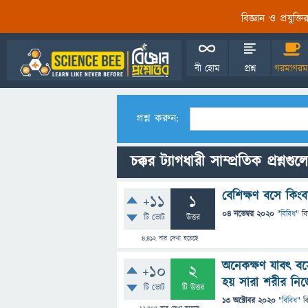
বিজ্ঞান ও প্রযুক্
বী হোম
প্রশ্ন
গরমাগরম
প্রশ্ন করুন:
চক্কর ট্যাগধারী সাম্প্রতিক প্রশ্নগুল
বেশিক্ষণ বসে কিংবা
+11
1
04 নভেম্বর 2020
"
বিবিধ
" ব
টি ভোট
উত্তর
4,412
বার দেখা হয়েছে
অনেকক্ষণ যাবৎ বসে
+10
2
হয় সারা শরীর নিজ
টি ভোট
টি উত্তর
13 অক্টোবর 2020
"
বিবিধ
" ব