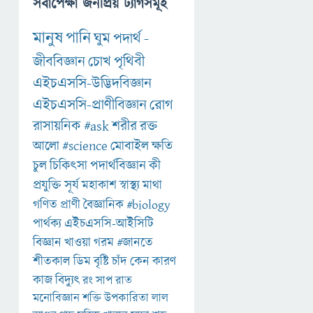
সর্বাপেক্ষা জনপ্রিয় ট্যাগসমূহ
মানুষ
পানি
ঘুম
পদার্থ
-
জীববিজ্ঞান
চোখ
পৃথিবী
এইচএসসি-উদ্ভিদবিজ্ঞান
এইচএসসি-প্রাণীবিজ্ঞান
রোগ
রাসায়নিক
#ask
শরীর
রক্ত
আলো
#science
মোবাইল
ক্ষতি
চুল
চিকিৎসা
পদার্থবিজ্ঞান
কী
প্রযুক্তি
সূর্য
মহাকাশ
স্বাস্থ্য
মাথা
গণিত
প্রাণী
বৈজ্ঞানিক
#biology
পার্থক্য
এইচএসসি-আইসিটি
বিজ্ঞান
খাওয়া
গরম
#জানতে
শীতকাল
ডিম
বৃষ্টি
চাঁদ
কেন
কারণ
কাজ
বিদ্যুৎ
রং
সাপ
রাত
মনোবিজ্ঞান
শক্তি
উপকারিতা
লাল