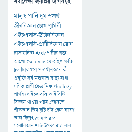
সর্বাপেক্ষা জনপ্রিয় ট্যাগসমূহ
মানুষ
পানি
ঘুম
পদার্থ
-
জীববিজ্ঞান
চোখ
পৃথিবী
এইচএসসি-উদ্ভিদবিজ্ঞান
এইচএসসি-প্রাণীবিজ্ঞান
রোগ
রাসায়নিক
#ask
শরীর
রক্ত
আলো
#science
মোবাইল
ক্ষতি
চুল
চিকিৎসা
পদার্থবিজ্ঞান
কী
প্রযুক্তি
সূর্য
মহাকাশ
স্বাস্থ্য
মাথা
গণিত
প্রাণী
বৈজ্ঞানিক
#biology
পার্থক্য
এইচএসসি-আইসিটি
বিজ্ঞান
খাওয়া
গরম
#জানতে
শীতকাল
ডিম
বৃষ্টি
চাঁদ
কেন
কারণ
কাজ
বিদ্যুৎ
রং
সাপ
রাত
মনোবিজ্ঞান
শক্তি
উপকারিতা
লাল