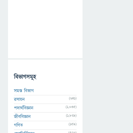
বিভাগসমূহ
সমস্ত বিভাগ
(641)
রসায়ন
(1,035)
পদার্থবিজ্ঞান
(1,829)
জীববিজ্ঞান
(159)
গণিত
(526)