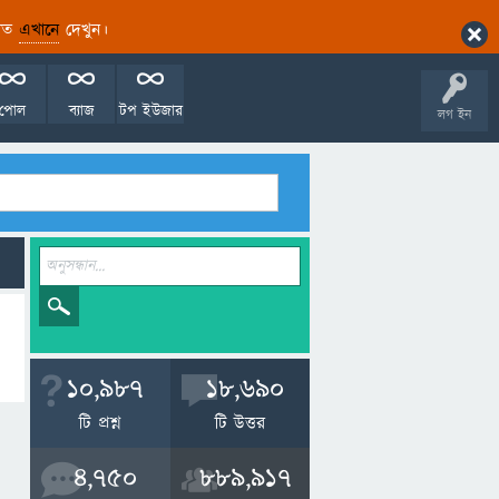
ারিত
এখানে
দেখুন।
পোল
ব্যাজ
টপ ইউজার
লগ ইন
10,987
18,690
টি প্রশ্ন
টি উত্তর
4,750
889,917