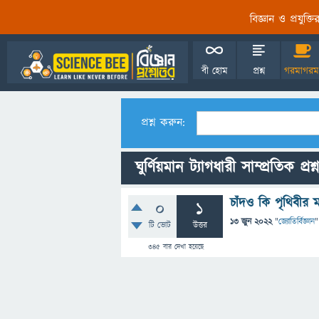
বিজ্ঞান ও প্রযুক্
বী হোম
প্রশ্ন
গরমাগরম
প্রশ্ন করুন:
ঘুর্ণিয়মান ট্যাগধারী সাম্প্রতিক প্রশ
চাঁদও কি পৃথিবীর ম
0
1
13 জুন 2022
"
জ্যোতির্বিজ্ঞান
"
টি ভোট
উত্তর
345
বার দেখা হয়েছে