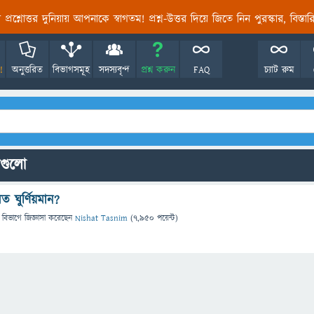
তির প্রশ্নোত্তর দুনিয়ায় আপনাকে স্বাগতম! প্রশ্ন-উত্তর দিয়ে জিতে নিন পুরস্কার, বিস্ত
!
অনুত্তরিত
বিভাগসমূহ
সদস্যবৃন্দ
প্রশ্ন করুন
FAQ
চ্যাট রুম
্নগুলো
ত ঘুর্ণিয়মান?
 বিভাগে
জিজ্ঞাসা
করেছেন
Nishat Tasnim
(
7,950
পয়েন্ট)