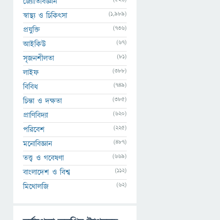
জ্যোতির্বিজ্ঞান
(1,989)
স্বাস্থ্য ও চিকিৎসা
(736)
প্রযুক্তি
(67)
আইকিউ
(81)
সৃজনশীলতা
(388)
লাইফ
(749)
বিবিধ
(385)
চিন্তা ও দক্ষতা
(620)
প্রাণিবিদ্যা
(225)
পরিবেশ
(487)
মনোবিজ্ঞান
(669)
তত্ত্ব ও গবেষণা
(112)
বাংলাদেশ ও বিশ্ব
(62)
মিথোলজি