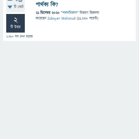
+9
পার্থক্য কি?
টি ভোট
21 ডিসেম্বর 2020
"
পদার্থবিজ্ঞান
" বিভাগে
জিজ্ঞাসা
2
করেছেন
Zubayer Mahmud
(
11,220
পয়েন্ট)
টি উত্তর
2,750
বার দেখা হয়েছে