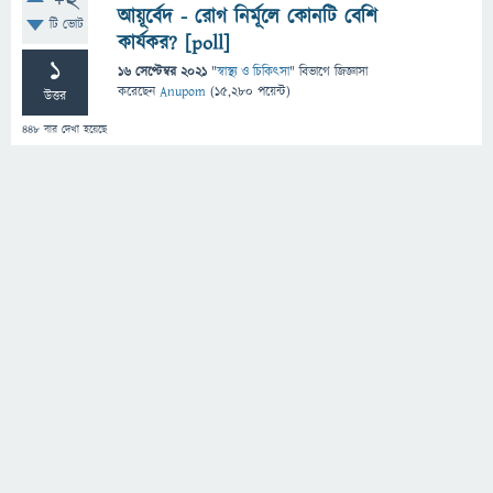
+2
আয়ূর্বেদ - রোগ নির্মূলে কোনটি বেশি
টি ভোট
কার্যকর? [poll]
1
16 সেপ্টেম্বর 2021
"
স্বাস্থ্য ও চিকিৎসা
" বিভাগে
জিজ্ঞাসা
করেছেন
Anupom
(
15,280
পয়েন্ট)
উত্তর
448
বার দেখা হয়েছে