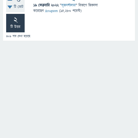
0
19 ফেব্রুয়ারি 2022
"
সৃজনশীলতা
" বিভাগে
জিজ্ঞাসা
টি ভোট
করেছেন
Anupom
(
15,280
পয়েন্ট)
2
টি উত্তর
409
বার দেখা হয়েছে