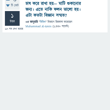
0
চাষ করে রাখা হয়— মাটি শুকানোর
টি ভোট
জন্য। এতে নাকি ফলন ভালো হয়।
1
এটা কতটা বিজ্ঞান সম্মত?
উত্তর
05 জানুয়ারি
"
বিবিধ
" বিভাগে
জিজ্ঞাসা
করেছেন
Muhammad Al-Amin
(
1,330
পয়েন্ট)
117
বার দেখা হয়েছে