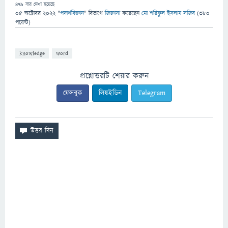
479
বার দেখা হয়েছে
05 অক্টোবর 2022
"
পদার্থবিজ্ঞান
" বিভাগে
জিজ্ঞাসা
করেছেন
মো শরিফুল ইসলাম সজিব
(
380
পয়েন্ট)
knowledge
word
প্রশ্নোত্তরটি শেয়ার করুন
ফেসবুক
লিঙ্কইডিন
Telegram