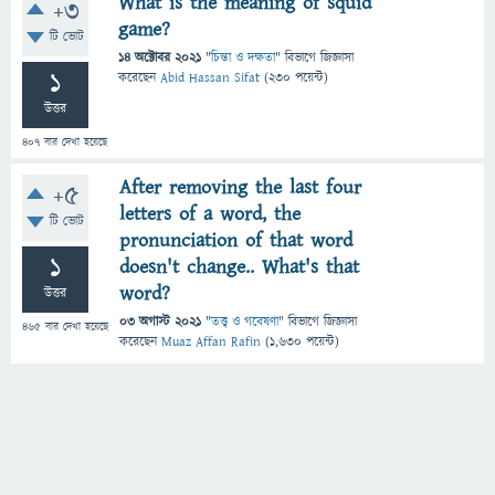
What is the meaning of squid
+3
game?
টি ভোট
14 অক্টোবর 2021
"
চিন্তা ও দক্ষতা
" বিভাগে
জিজ্ঞাসা
1
করেছেন
Abid Hassan Sifat
(
230
পয়েন্ট)
উত্তর
407
বার দেখা হয়েছে
After removing the last four
+5
letters of a word, the
টি ভোট
pronunciation of that word
1
doesn't change.. What's that
word?
উত্তর
03 অগাস্ট 2021
"
তত্ত্ব ও গবেষণা
" বিভাগে
জিজ্ঞাসা
465
বার দেখা হয়েছে
করেছেন
Muaz Affan Rafin
(
1,630
পয়েন্ট)