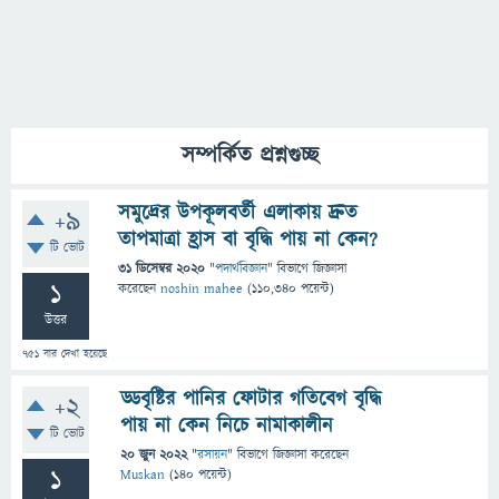
সম্পর্কিত প্রশ্নগুচ্ছ
সমুদ্রের উপকূলবর্তী এলাকায় দ্রুত
+9
তাপমাত্রা হ্রাস বা বৃদ্ধি পায় না কেন?
টি ভোট
31 ডিসেম্বর 2020
"
পদার্থবিজ্ঞান
" বিভাগে
জিজ্ঞাসা
1
করেছেন
noshin mahee
(
110,340
পয়েন্ট)
উত্তর
751
বার দেখা হয়েছে
ড্ডবৃষ্টির পানির ফোটার গতিবেগ বৃদ্ধি
+2
পায় না কেন নিচে নামাকালীন
টি ভোট
20 জুন 2022
"
রসায়ন
" বিভাগে
জিজ্ঞাসা
করেছেন
1
Muskan
(
140
পয়েন্ট)