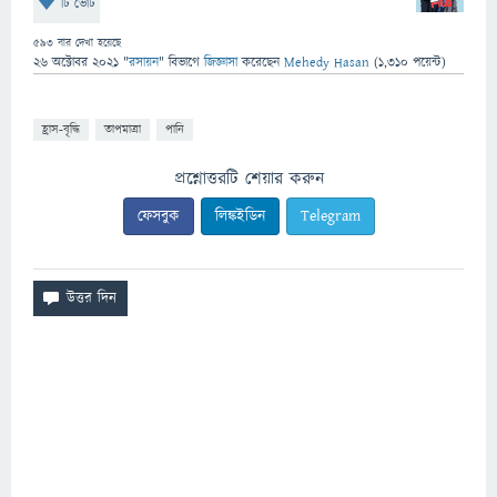
টি ভোট
593
বার দেখা হয়েছে
26 অক্টোবর 2021
"
রসায়ন
" বিভাগে
জিজ্ঞাসা
করেছেন
Mehedy Hasan
(
1,310
পয়েন্ট)
হ্রাস-বৃদ্ধি
তাপমাত্রা
পানি
প্রশ্নোত্তরটি শেয়ার করুন
ফেসবুক
লিঙ্কইডিন
Telegram