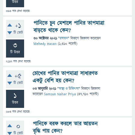
উত্তর
394
বার দেখা হয়েছে
পানিতে চুন মেশালে পানির তাপমাত্রা
+1
বাড়তে থাকে কেন?
টি ভোট
30 অক্টোবর 2021
"
রসায়ন
" বিভাগে
জিজ্ঞাসা
করেছেন
3
Mehedy Hasan
(
1,310
পয়েন্ট)
টি উত্তর
2,117
বার দেখা হয়েছে
চোখের পানির তাপমাত্রা সাধারণত
+5
একটু বেশি হয় কেন?
টি ভোট
03 জানুয়ারি 2021
"
স্বাস্থ্য ও চিকিৎসা
" বিভাগে
জিজ্ঞাসা
1
করেছেন
Samsun Nahar Priya
(
47,710
পয়েন্ট)
উত্তর
684
বার দেখা হয়েছে
পানিকে বরফ করলে তার আয়তন
0
বৃদ্ধি পায় কেন?
টি ভোট