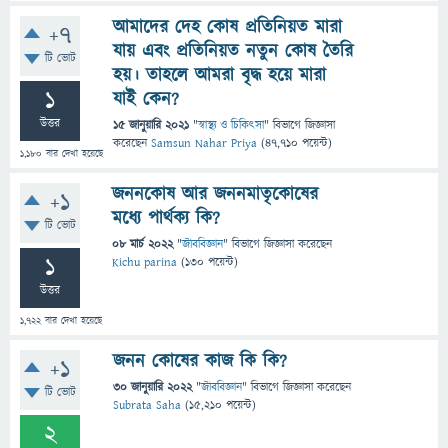
আমাদের দেহ কোষ প্রতিনিয়ত মারা
+7
যায় এবং প্রতিনিয়ত নতুন কোষ তৈরি
টি ভোট
হয়। তাহলে আমরা বৃদ্ধ হয়ে মারা
1
যাই কেন?
উত্তর
15 জানুয়ারি 2021
"
স্বাস্থ্য ও চিকিৎসা
" বিভাগে
জিজ্ঞাসা
করেছেন
Samsun Nahar Priya
(
47,710
পয়েন্ট)
1,180
বার দেখা হয়েছে
জননকোষ আর জননমাতৃকোষের
+1
মধ্যে পার্থক্য কি?
টি ভোট
08 মার্চ 2022
"
জীববিজ্ঞান
" বিভাগে
জিজ্ঞাসা
করেছেন
1
Kichu parina
(
130
পয়েন্ট)
উত্তর
1,722
বার দেখা হয়েছে
জনন কোষের কাজ কি কি?
+1
30 জানুয়ারি 2022
"
জীববিজ্ঞান
" বিভাগে
জিজ্ঞাসা
করেছেন
টি ভোট
Subrata Saha
(
15,210
পয়েন্ট)
2