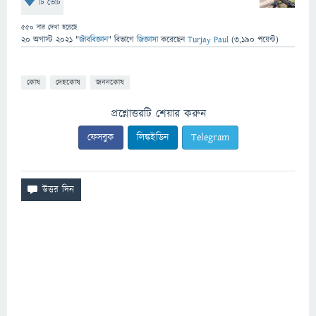
টি ভোট
550
বার দেখা হয়েছে
20 অগাস্ট 2021
"
জীববিজ্ঞান
" বিভাগে
জিজ্ঞাসা
করেছেন
Turjay Paul
(
3,190
পয়েন্ট)
কোষ
দেহকোষ
জননকোষ
প্রশ্নোত্তরটি শেয়ার করুন
ফেসবুক
লিঙ্কইডিন
Telegram