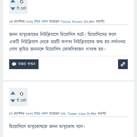
0
টি ভোট
05 সেপ্টেম্বর 2021
উত্তর প্রদান
করেছেন
Tamim Hossain
(
12,990
পয়েন্ট)
জনন মাতৃকোষের নিউক্লিয়াসে মিয়োসিস ঘটে। মিয়োসিসের ফলে
একটি নিউক্লিয়াস থেকে চারটি অপত্য নিউক্লিয়াসের জন্ম হয়।সর্বপ্রথম
গোল কৃমির জননাঙ্গে মিয়োসিস কোষবিভাজন প্রত্যক্ষ হয়।
0
টি ভোট
17 সেপ্টেম্বর 2022
উত্তর প্রদান
করেছেন
Md. Taseen Alam
(
8,590
পয়েন্ট)
মিয়োসিসে মাতৃকোষকে জনন মাতৃকোষ বলে।