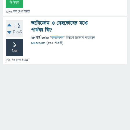
টি উত্তর
1,276
বার দেখা হয়েছে
অটোজোম ও দেহকোষের মধ্যে
+1
পার্থক্য কি?
টি ভোট
28 মার্চ 2023
"
জীববিজ্ঞান
" বিভাগে
জিজ্ঞাসা
করেছেন
1
MazeNuts
(
130
পয়েন্ট)
উত্তর
476
বার দেখা হয়েছে