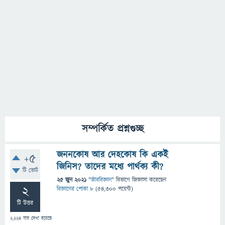
সম্পর্কিত প্রশ্নগুচ্ছ
জননকোষ আর দেহকোষ কি একই
+5
জিনিস? তাদের মধ্যে পার্থক্য কী?
টি ভোট
25 জুন 2021
"
জীববিজ্ঞান
" বিভাগে
জিজ্ঞাসা
করেছেন
2
বিজ্ঞানের পোকা ৮
(
54,300
পয়েন্ট)
টি উত্তর
2,224
বার দেখা হয়েছে