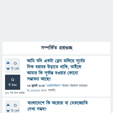
সম্পর্কিত প্রশ্নগুচ্ছ
আমি যদি একটা প্লেন চালিয়ে সূর্যের
0
দিক বরাবর উড়াতে থাকি, তাইলে
টি ভোট
আমার কি সূর্যাস্ত হওয়ার কোনো
0
সম্ভাবনা আছে?
টি উত্তর
06 জুলাই 2025
"
জ্যোতির্বিজ্ঞান
" বিভাগে
জিজ্ঞাসা
করেছেন
M_Hamza
(
520
পয়েন্ট)
159
বার দেখা হয়েছে
বাংলাদেশে কি অরোরা বা মেরুজ্যোতি
0
দেখা সম্ভব?
টি ভোট