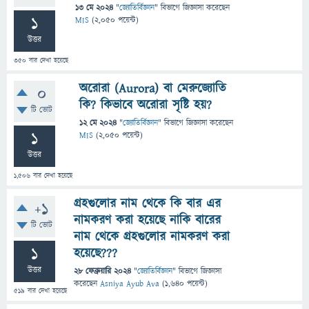
13 মে 2024
"
জ্যোতির্বিজ্ঞান
" বিভাগে
জিজ্ঞাসা
করেছেন
1
MIS
(
2,050
পয়েন্ট)
উত্তর
350
বার দেখা হয়েছে
অরোরা (Aurora) বা মেরুজ্যোতি
0
কি? কিভাবে অরোরা সৃষ্টি হয়?
টি ভোট
12 মে 2024
"
জ্যোতির্বিজ্ঞান
" বিভাগে
জিজ্ঞাসা
করেছেন
1
MIS
(
2,050
পয়েন্ট)
উত্তর
1,506
বার দেখা হয়েছে
গ্রহগুলোর নাম থেকে কি বার এর
+1
নামকরণ করা হয়েছে নাকি বারের
টি ভোট
নাম থেকে গ্রহগুলোর নামকরণ করা
1
হয়েছে???
উত্তর
28 ফেব্রুয়ারি 2024
"
জ্যোতির্বিজ্ঞান
" বিভাগে
জিজ্ঞাসা
করেছেন
Asniya Ayub Ava
(
1,640
পয়েন্ট)
519
বার দেখা হয়েছে