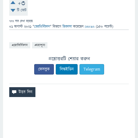
+3
টি ভোট
777
বার দেখা হয়েছে
01 অগাস্ট 2021
"
জ্যোতির্বিজ্ঞান
" বিভাগে
জিজ্ঞাসা
করেছেন
Imran
(
150
পয়েন্ট)
#জোতির্বিজ্ঞান
#মহাশূন্য
প্রশ্নোত্তরটি শেয়ার করুন
ফেসবুক
লিঙ্কইডিন
Telegram