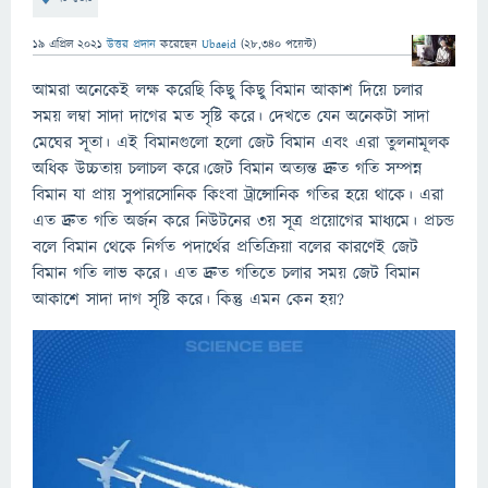
19 এপ্রিল 2021
উত্তর প্রদান
করেছেন
Ubaeid
(
28,340
পয়েন্ট)
আমরা অনেকেই লক্ষ করেছি কিছু কিছু বিমান আকাশ দিয়ে চলার
সময় লম্বা সাদা দাগের মত সৃষ্টি করে। দেখতে যেন অনেকটা সাদা
মেঘের সূতা। এই বিমানগুলো হলো জেট বিমান এবং এরা তুলনামূলক
অধিক উচ্চতায় চলাচল করে।জেট বিমান অত্যন্ত দ্রুত গতি সম্পন্ন
বিমান যা প্রায় সুপারসোনিক কিংবা ট্রান্সোনিক গতির হয়ে থাকে। এরা
এত দ্রুত গতি অর্জন করে নিউটনের ৩য় সূত্র প্রয়োগের মাধ্যমে। প্রচন্ড
বলে বিমান থেকে নির্গত পদার্থের প্রতিক্রিয়া বলের কারণেই জেট
বিমান গতি লাভ করে। এত দ্রুত গতিতে চলার সময় জেট বিমান
আকাশে সাদা দাগ সৃষ্টি করে। কিন্তু এমন কেন হয়?