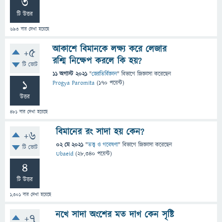
3
টি উত্তর
693
বার দেখা হয়েছে
আকাশে বিমানকে লক্ষ্য করে লেজার
+5
রশ্মি নিক্ষেপ করলে কি হয়?
টি ভোট
11 অগাস্ট 2021
"
জ্যোতির্বিজ্ঞান
" বিভাগে
জিজ্ঞাসা
করেছেন
1
Progya Paromita
(
170
পয়েন্ট)
উত্তর
481
বার দেখা হয়েছে
বিমানের রং সাদা হয় কেন?
+6
02 মে 2021
"
তত্ত্ব ও গবেষণা
" বিভাগে
জিজ্ঞাসা
করেছেন
টি ভোট
Ubaeid
(
28,340
পয়েন্ট)
4
টি উত্তর
1,301
বার দেখা হয়েছে
নখে সাদা অংশের মত দাগ কেন সৃষ্টি
+7