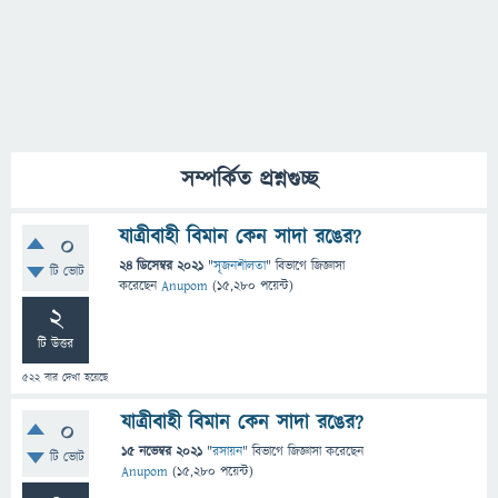
সম্পর্কিত প্রশ্নগুচ্ছ
যাত্রীবাহী বিমান কেন সাদা রঙের?
0
24 ডিসেম্বর 2021
"
সৃজনশীলতা
" বিভাগে
জিজ্ঞাসা
টি ভোট
করেছেন
Anupom
(
15,280
পয়েন্ট)
2
টি উত্তর
522
বার দেখা হয়েছে
যাত্রীবাহী বিমান কেন সাদা রঙের?
0
15 নভেম্বর 2021
"
রসায়ন
" বিভাগে
জিজ্ঞাসা
করেছেন
টি ভোট
Anupom
(
15,280
পয়েন্ট)