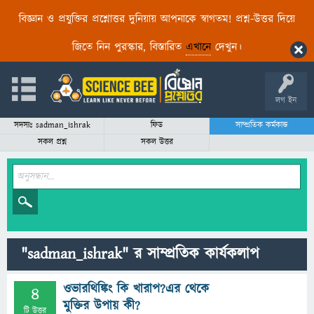
বিজ্ঞান ও প্রযুক্তির প্রশ্নোত্তর দুনিয়ায় আপনাকে স্বাগতম! প্রশ্ন-উত্তর দিয়ে
জিতে নিন পুরস্কার, বিস্তারিত
এখানে
দেখুন।
লগ ইন
সদস্যঃ sadman_ishrak
ফিড
সাম্প্রতিক কর্মকান্ড
সকল প্রশ্ন
সকল উত্তর
"sadman_ishrak" র সাম্প্রতিক কার্যকলাপ
ওভারথিঙ্কিং কি খারাপ?এর থেকে
4
মুক্তির উপায় কী?
টি উত্তর