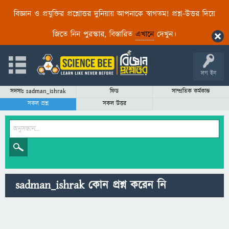
বিজ্ঞান ও প্রযুক্তির প্রশ্নোত্তর দুনিয়ায় আপনাকে স্বাগতম! প্রশ্ন-উত্তর দিয়ে
জিতে নিন পুরস্কার, বিস্তারিত
এখানে
দেখুন।
লগ ইন
সদস্যঃ sadman_ishrak
ফিড
সাম্প্রতিক কর্মকান্ড
সকল প্রশ্ন
সকল উত্তর
sadman_ishrak কোন প্রশ্ন করেন নি