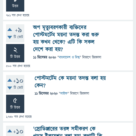
উত্তর
781
বার দেখা হয়েছে
অপ মৃত্যুবরণকারী ব্যক্তিদের
+9
পোস্টমর্টেম ময়না তদন্ত করা শুরু
টি ভোট
হয় কখন থেকে? এটি কি সকল
2
দেশে করা হয়?
টি উত্তর
11 ডিসেম্বর 2020
"
বাংলাদেশ ও বিশ্ব
" বিভাগে
জিজ্ঞাসা
500
বার দেখা হয়েছে
পোস্টমর্টেম কে ময়না তদন্ত বলা হয়
+10
কেন?
টি ভোট
11 ডিসেম্বর 2020
"
লাইফ
" বিভাগে
জিজ্ঞাসা
5
টি উত্তর
1,738
বার দেখা হয়েছে
'স্রোডিঞ্জারের তরঙ্গ সমীকরণ কে
+10