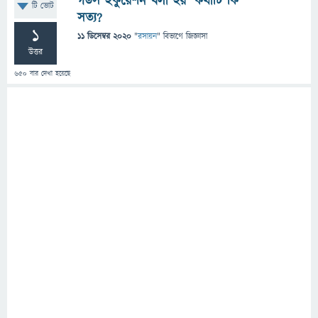
গডস ইকুয়েশন বলা হয়' কথাটি কি
টি ভোট
সত্য?
1
11 ডিসেম্বর 2020
"
রসায়ন
" বিভাগে
জিজ্ঞাসা
উত্তর
650
বার দেখা হয়েছে