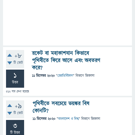
রকেট বা মহাকাশযান কিভাবে
+8
পৃথিবীতে ফিরে আসে এবং অবতরণ
টি ভোট
করে?
1
11 ডিসেম্বর 2020
"
জ্যোতির্বিজ্ঞান
" বিভাগে
জিজ্ঞাসা
উত্তর
512
বার দেখা হয়েছে
পৃথিবীতে সবচেয়ে ভয়ঙ্কর বিষ
+9
কোনটি?
টি ভোট
11 ডিসেম্বর 2020
"
বাংলাদেশ ও বিশ্ব
" বিভাগে
জিজ্ঞাসা
3
টি উত্তর