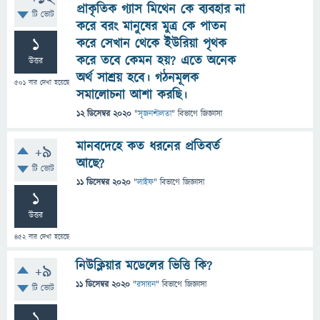
প্রাকৃতিক গ্যাস মিথেন কে ব্যবহার না
টি ভোট
করে বরং মানুষের মুত্র কে পাতন
1
করে সেখান থেকে ইউরিয়া পৃথক
করে তবে কেমন হয়? এতে অনেক
উত্তর
অর্থ সাশ্রয় হবে। গঠনমূলক
501
বার দেখা হয়েছে
সমালোচনা আশা করছি।
12 ডিসেম্বর 2020
"
সৃজনশীলতা
" বিভাগে
জিজ্ঞাসা
মানবদেহে কত ধরনের প্রতিবর্ত
+9
আছে?
টি ভোট
11 ডিসেম্বর 2020
"
লাইফ
" বিভাগে
জিজ্ঞাসা
1
উত্তর
452
বার দেখা হয়েছে
নিউক্লিয়ার মডেলের ভিত্তি কি?
+9
11 ডিসেম্বর 2020
"
রসায়ন
" বিভাগে
জিজ্ঞাসা
টি ভোট
1