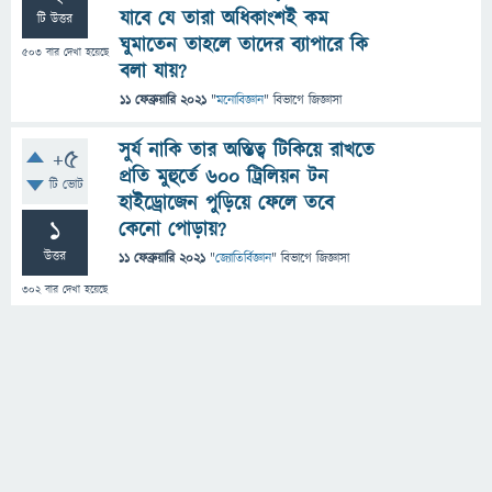
যাবে যে তারা অধিকাংশই কম
টি উত্তর
ঘুমাতেন তাহলে তাদের ব্যাপারে কি
503
বার দেখা হয়েছে
বলা যায়?
11 ফেব্রুয়ারি 2021
"
মনোবিজ্ঞান
" বিভাগে
জিজ্ঞাসা
সুর্য নাকি তার অস্তিত্ব টিকিয়ে রাখতে
+5
প্রতি মুহুর্তে ৬০০ ট্রিলিয়ন টন
টি ভোট
হাইড্রোজেন পুড়িয়ে ফেলে তবে
1
কেনো পোড়ায়?
উত্তর
11 ফেব্রুয়ারি 2021
"
জ্যোতির্বিজ্ঞান
" বিভাগে
জিজ্ঞাসা
302
বার দেখা হয়েছে