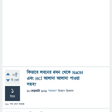
কিভাবে লবনের দ্রবন থেকে NaOH
+5
এবং HCl আলাদা আলাদা পাওয়া
টি ভোট
সম্বব?
1
12 ফেব্রুয়ারি 2021
"
রসায়ন
" বিভাগে
জিজ্ঞাসা
উত্তর
310
বার দেখা হয়েছে