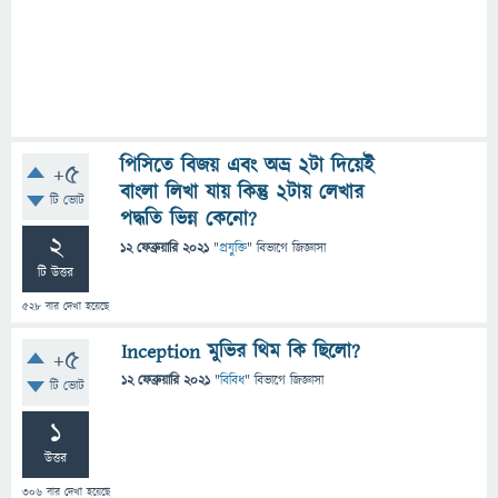
পিসিতে বিজয় এবং অভ্র ২টা দিয়েই
+5
বাংলা লিখা যায় কিন্তু ২টায় লেখার
টি ভোট
পদ্ধতি ভিন্ন কেনো?
2
12 ফেব্রুয়ারি 2021
"
প্রযুক্তি
" বিভাগে
জিজ্ঞাসা
টি উত্তর
528
বার দেখা হয়েছে
Inception মুভির থিম কি ছিলো?
+5
12 ফেব্রুয়ারি 2021
"
বিবিধ
" বিভাগে
জিজ্ঞাসা
টি ভোট
1
উত্তর
306
বার দেখা হয়েছে