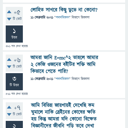
লোহিত সাগরে কিছু ডুভে না কেনো?
+5
11 ফেব্রুয়ারি 2021
"
পদার্থবিজ্ঞান
" বিভাগে
জিজ্ঞাসা
টি ভোট
1
উত্তর
381
বার দেখা হয়েছে
আমরা জানি E=mc^2 তাহলে আমার
+6
২ কেজি ওজনের বইটির শক্তি আমি
টি ভোট
কিভাবে পেতে পারি?
3
11 ফেব্রুয়ারি 2021
"
পদার্থবিজ্ঞান
" বিভাগে
জিজ্ঞাসা
টি উত্তর
561
বার দেখা হয়েছে
আমি বিভিন্ন জায়গায়ই দেখেছি কম
+7
ঘুমালে নাকি ব্রেইনের কোষের ক্ষতি
টি ভোট
হয় কিন্তু আমরা যদি কোনো বিক্ষেত
2
বিজ্ঞানীদের জীবনি পড়ি তবে দেখা