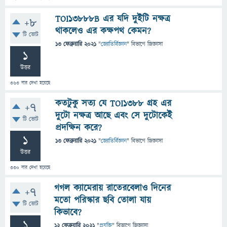
TOI13888B এর যদি দুইটি নক্ষত্র
+8
থাকলেও এর কক্ষপথ কেমন?
টি ভোট
13 ফেব্রুয়ারি 2021
"
জ্যোতির্বিজ্ঞান
" বিভাগে
জিজ্ঞাসা
1
উত্তর
363
বার দেখা হয়েছে
কতটুকু সত্য যে TOI1388 গ্রহ এর
+7
দুটো নক্ষত্র আছে এবং সে দুটোকেই
টি ভোট
প্রদক্ষিন করে?
1
13 ফেব্রুয়ারি 2021
"
জ্যোতির্বিজ্ঞান
" বিভাগে
জিজ্ঞাসা
উত্তর
330
বার দেখা হয়েছে
গগল ক্যামেরায় রাতেরবেলাও দিনের
+7
মতো পরিস্কার ছবি তোলা যায়
টি ভোট
কিভাবে?
1
12 ফেব্রুয়ারি 2021
"
প্রযুক্তি
" বিভাগে
জিজ্ঞাসা