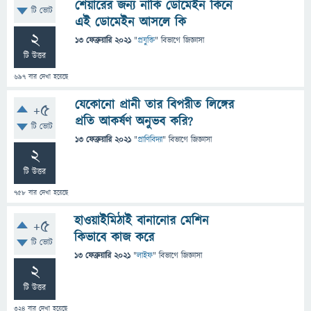
শেয়ারের জন্য নাকি ডোমেইন কিনে
টি ভোট
এই ডোমেইন আসলে কি
2
13 ফেব্রুয়ারি 2021
"
প্রযুক্তি
" বিভাগে
জিজ্ঞাসা
টি উত্তর
697
বার দেখা হয়েছে
যেকোনো প্রানী তার বিপরীত লিঙ্গের
+5
প্রতি আকর্ষণ অনুভব করি?
টি ভোট
13 ফেব্রুয়ারি 2021
"
প্রাণিবিদ্যা
" বিভাগে
জিজ্ঞাসা
2
টি উত্তর
758
বার দেখা হয়েছে
হাওয়াইমিঠাই বানানোর মেশিন
+5
কিভাবে কাজ করে
টি ভোট
13 ফেব্রুয়ারি 2021
"
লাইফ
" বিভাগে
জিজ্ঞাসা
2
টি উত্তর
324
বার দেখা হয়েছে