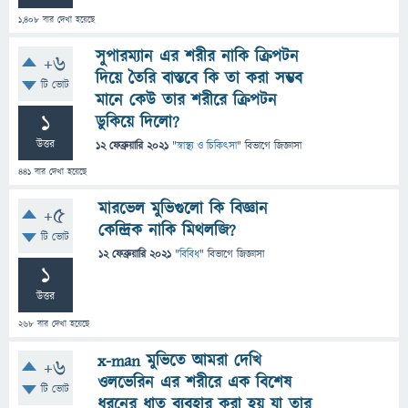
1,408
বার দেখা হয়েছে
সুপারম্যান এর শরীর নাকি ক্রিপটন
+6
দিয়ে তৈরি বাস্তবে কি তা করা সম্ভব
টি ভোট
মানে কেউ তার শরীরে ক্রিপটন
1
ডুকিয়ে দিলো?
উত্তর
12 ফেব্রুয়ারি 2021
"
স্বাস্থ্য ও চিকিৎসা
" বিভাগে
জিজ্ঞাসা
441
বার দেখা হয়েছে
মারভেল মুভিগুলো কি বিজ্ঞান
+5
কেন্দ্রিক নাকি মিথলজি?
টি ভোট
12 ফেব্রুয়ারি 2021
"
বিবিধ
" বিভাগে
জিজ্ঞাসা
1
উত্তর
268
বার দেখা হয়েছে
x-man মুভিতে আমরা দেখি
+6
ওলভেরিন এর শরীরে এক বিশেষ
টি ভোট
ধরনের ধাতু ব্যবহার করা হয় যা তার