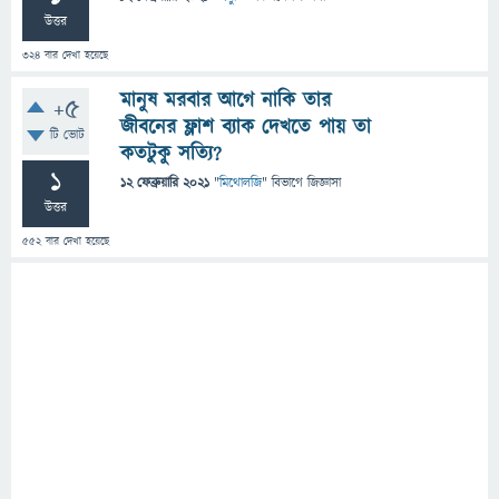
উত্তর
324
বার দেখা হয়েছে
মানুষ মরবার আগে নাকি তার
+5
জীবনের ফ্লাশ ব্যাক দেখতে পায় তা
টি ভোট
কতটুকু সত্যি?
1
12 ফেব্রুয়ারি 2021
"
মিথোলজি
" বিভাগে
জিজ্ঞাসা
উত্তর
552
বার দেখা হয়েছে