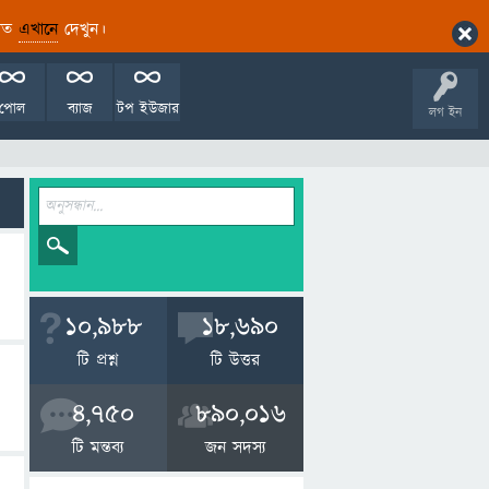
ারিত
এখানে
দেখুন।
পোল
ব্যাজ
টপ ইউজার
লগ ইন
10,988
18,690
টি প্রশ্ন
টি উত্তর
4,750
890,016
টি মন্তব্য
জন সদস্য