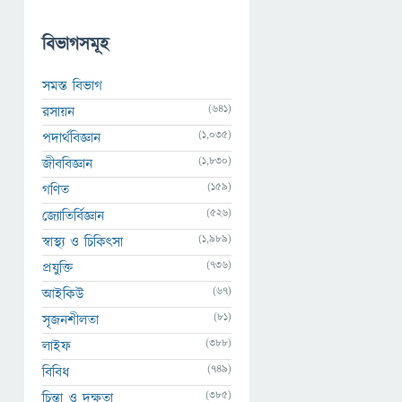
বিভাগসমূহ
সমস্ত বিভাগ
(641)
রসায়ন
(1,035)
পদার্থবিজ্ঞান
(1,830)
জীববিজ্ঞান
(159)
গণিত
(526)
জ্যোতির্বিজ্ঞান
(1,989)
স্বাস্থ্য ও চিকিৎসা
(736)
প্রযুক্তি
(67)
আইকিউ
(81)
সৃজনশীলতা
(388)
লাইফ
(749)
বিবিধ
(385)
চিন্তা ও দক্ষতা