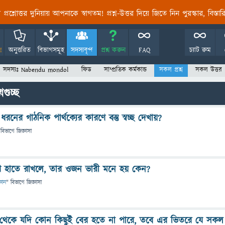
তির প্রশ্নোত্তর দুনিয়ায় আপনাকে স্বাগতম! প্রশ্ন-উত্তর দিয়ে জিতে নিন পুরস্কার, বিস্ত
!
অনুত্তরিত
বিভাগসমূহ
সদস্যবৃন্দ
প্রশ্ন করুন
FAQ
চ্যাট রুম
সদস্যঃ Nabendu mondol
ফিড
সাম্প্রতিক কর্মকান্ড
সকল প্রশ্ন
সকল উত্তর
গুচ্ছ
নের গাঠনিক পার্থক্যের কারণে বস্তু স্বচ্ছ দেখায়?
 বিভাগে
জিজ্ঞাসা
ষণ হাতে রাখলে, তার ওজন ভারী মনে হয় কেন?
্ঞান
" বিভাগে
জিজ্ঞাসা
র থেকে যদি কোন কিছুই বের হতে না পারে, তবে এর ভিতরে যে সকল