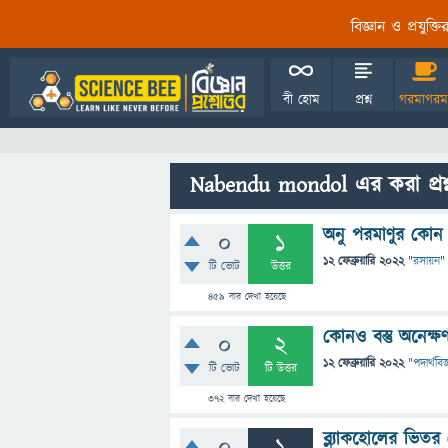
বিজ্ঞান ও প্রযুক্
বী হোম
প্রশ্ন
গরমাগরম
Nabendu mondol এর করা প্রশ্ন
অনু পরমাণুর কোন ধর
0
1
12 ফেব্রুয়ারি 2022
"
রসায়ন
"
টি ভোট
উত্তর
459
বার দেখা হয়েছে
কোনও বস্তু অনেক্
0
2
12 ফেব্রুয়ারি 2022
"
পদার্থবিজ
টি ভোট
টি উত্তর
372
বার দেখা হয়েছে
ব্ল্যাকহোলের ভিত