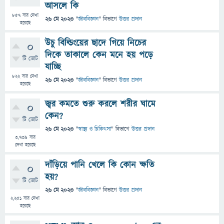
আসলে কি
857
বার দেখা
26 মে 2023
"
জীববিজ্ঞান
" বিভাগে
উত্তর প্রদান
হয়েছে
উচু বিল্ডিংয়ের ছাদে গিয়ে নিচের
0
দিকে তাকালে কেন মনে হয় পড়ে
টি ভোট
যাচ্ছি
822
বার দেখা
26 মে 2023
"
জীববিজ্ঞান
" বিভাগে
উত্তর প্রদান
হয়েছে
জ্বর কমতে শুরু করলে শরীর ঘামে
0
কেন?
টি ভোট
26 মে 2023
"
স্বাস্থ্য ও চিকিৎসা
" বিভাগে
উত্তর প্রদান
3,739
বার
দেখা হয়েছে
দাঁড়িয়ে পানি খেলে কি কোন ক্ষতি
0
হয়?
টি ভোট
26 মে 2023
"
জীববিজ্ঞান
" বিভাগে
উত্তর প্রদান
2,251
বার দেখা
হয়েছে