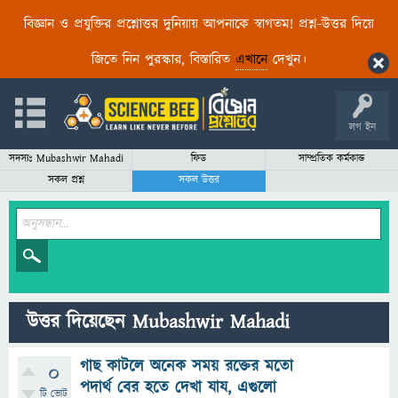
বিজ্ঞান ও প্রযুক্তির প্রশ্নোত্তর দুনিয়ায় আপনাকে স্বাগতম! প্রশ্ন-উত্তর দিয়ে
জিতে নিন পুরস্কার, বিস্তারিত
এখানে
দেখুন।
লগ ইন
সদস্যঃ Mubashwir Mahadi
ফিড
সাম্প্রতিক কর্মকান্ড
সকল প্রশ্ন
সকল উত্তর
উত্তর দিয়েছেন Mubashwir Mahadi
গাছ কাটলে অনেক সময় রক্তের মতো
0
পদার্থ বের হতে দেখা যায, এগুলো
টি ভোট