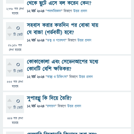
থেকে ছুটে এসে বল করেন কেন?
2,778
বার দেখা
12 মার্চ 2024
"
পদার্থবিজ্ঞান
" বিভাগে
উত্তর প্রদান
হয়েছে
সহবাস করার কতদিন পর বোঝা যায়
0
যে বাচ্চা (গর্ভবতী) হবে?
টি ভোট
12 মার্চ 2024
"
তত্ত্ব ও গবেষণা
" বিভাগে
উত্তর প্রদান
58,158
বার
দেখা হয়েছে
কোকাকোলা এবং সেভেনআপের মধ্যে
0
কোনটি বেশি ক্ষতিকর?
টি ভোট
12 মার্চ 2024
"
স্বাস্থ্য ও চিকিৎসা
" বিভাগে
উত্তর প্রদান
555
বার দেখা
হয়েছে
সুপারগ্লু কি দিয়ে তৈরি?
0
12 মার্চ 2024
"
রসায়ন
" বিভাগে
উত্তর প্রদান
টি ভোট
354
বার দেখা
হয়েছে