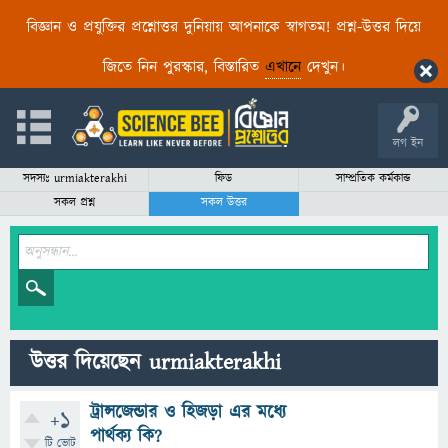
বিজ্ঞান ও প্রযুক্তির প্রশ্নোত্তর দুনিয়ায় আপনাকে স্বাগতম! প্রশ্ন-উত্তর দিয়ে
জিতে নিন পুরস্কার, বিস্তারিত
এখানে
দেখুন।
লগ ইন
সদস্যঃ urmiakterakhi
ফিড
সাম্প্রতিক কর্মকান্ড
সকল প্রশ্ন
সকল উত্তর
উত্তর দিয়েছেন urmiakterakhi
ট্রান্সজেন্ডার ও হিজড়া এর মধ্যে
+1
পার্থক্য কি?
টি ভোট