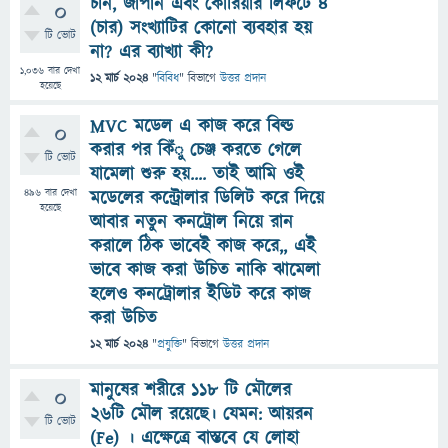
চীন, জাপান এবং কোরিয়ার লিফটে ৪
0
(চার) সংখ্যাটির কোনো ব্যবহার হয়
টি ভোট
না? এর ব্যাখ্যা কী?
1,036
বার দেখা
12 মার্চ 2024
"
বিবিধ
" বিভাগে
উত্তর প্রদান
হয়েছে
MVC মডেল এ কাজ করে বিল্ড
0
করার পর কিঁু চেঞ্জ করতে গেলে
টি ভোট
যামেলা শুরু হয়.... তাই আমি ওই
496
বার দেখা
মডেলের কন্ট্রোলার ডিলিট করে দিয়ে
হয়েছে
আবার নতুন কনট্রোল নিয়ে রান
করালে ঠিক ভাবেই কাজ করে,, এই
ভাবে কাজ করা উচিত নাকি ঝামেলা
হলেও কনট্রোলার ইডিট করে কাজ
করা উচিত
12 মার্চ 2024
"
প্রযুক্তি
" বিভাগে
উত্তর প্রদান
মানুষের শরীরে ১১৮ টি মৌলের
0
২৬টি মৌল রয়েছে। যেমন: আয়রন
টি ভোট
(Fe) । এক্ষেত্রে বাস্তবে যে লোহা