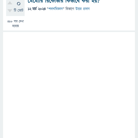
মেমোরি রিকোভরি কিভাবে করা হয়?
0
12 মার্চ 2024
"
পদার্থবিজ্ঞান
" বিভাগে
উত্তর প্রদান
টি ভোট
498
বার দেখা
হয়েছে