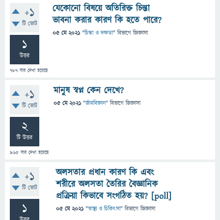
যেকোনো বিষয়ে অতিরিক্ত চিন্তা
+1
ভাবনা করার কারণ কি হতে পারে?
টি ভোট
05 মে 2021
"
চিন্তা ও দক্ষতা
" বিভাগে
জিজ্ঞাসা
1
উত্তর
787
বার দেখা হয়েছে
মানুষ স্বপ্ন কেন দেখে?
+1
05 মে 2021
"
জীববিজ্ঞান
" বিভাগে
জিজ্ঞাসা
টি ভোট
2
টি উত্তর
965
বার দেখা হয়েছে
অলসতার প্রধান কারণ কি এবং
+1
শরীরে অলসতা তৈরির বৈজ্ঞানিক
টি ভোট
প্রক্রিয়া কিভাবে সংগঠিত হয়? [poll]
1
05 মে 2021
"
স্বাস্থ্য ও চিকিৎসা
" বিভাগে
জিজ্ঞাসা
উত্তর