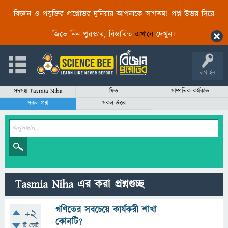
বিজ্ঞান ও প্রযুক্তির প্রশ্নোত্তর দুনিয়ায় আপনাকে স্বাগতম! প্রশ্ন-উত্তর দিয়ে
জিতে নিন পুরস্কার, বিস্তারিত
এখানে
দেখুন।
লগ ইন
সদস্যঃ Tasmia Niha
ফিড
সাম্প্রতিক কর্মকান্ড
সকল প্রশ্ন
সকল উত্তর
Tasmia Niha এর করা প্রশ্নগুচ্ছ
গণিতের সবচেয়ে কার্যকরী শাখা
+2
কোনটি?
টি ভোট