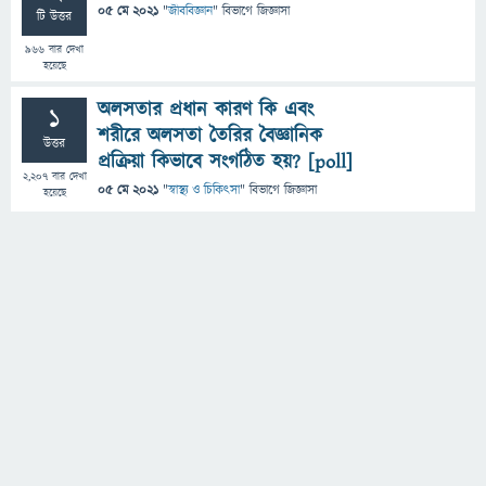
05 মে 2021
"
জীববিজ্ঞান
" বিভাগে
জিজ্ঞাসা
টি উত্তর
966
বার দেখা
হয়েছে
অলসতার প্রধান কারণ কি এবং
1
শরীরে অলসতা তৈরির বৈজ্ঞানিক
উত্তর
প্রক্রিয়া কিভাবে সংগঠিত হয়? [poll]
2,207
বার দেখা
05 মে 2021
"
স্বাস্থ্য ও চিকিৎসা
" বিভাগে
জিজ্ঞাসা
হয়েছে