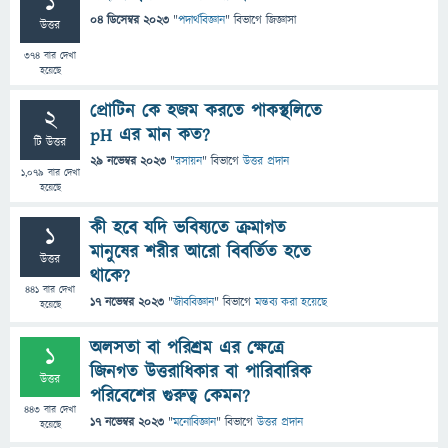
1
04 ডিসেম্বর 2023
"
পদার্থবিজ্ঞান
" বিভাগে
জিজ্ঞাসা
উত্তর
374
বার দেখা
হয়েছে
প্রোটিন কে হজম করতে পাকস্থলিতে
2
pH এর মান কত?
টি উত্তর
29 নভেম্বর 2023
"
রসায়ন
" বিভাগে
উত্তর প্রদান
1,079
বার দেখা
হয়েছে
কী হবে যদি ভবিষ্যতে ক্রমাগত
1
মানুষের শরীর আরো বিবর্তিত হতে
উত্তর
থাকে?
441
বার দেখা
17 নভেম্বর 2023
"
জীববিজ্ঞান
" বিভাগে
মন্তব্য করা হয়েছে
হয়েছে
অলসতা বা পরিশ্রম এর ক্ষেত্রে
1
জিনগত উত্তরাধিকার বা পারিবারিক
উত্তর
পরিবেশের গুরুত্ব কেমন?
443
বার দেখা
17 নভেম্বর 2023
"
মনোবিজ্ঞান
" বিভাগে
উত্তর প্রদান
হয়েছে