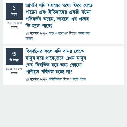
আপনি যদি সময়ের মধ্যে ফিরে যেতে
1
পারেন এবং ইতিহাসের একটি ঘটনা
উত্তর
পরিবর্তন করেন, তাহলে এর প্রভাব
489
বার দেখা
কি হতে পারে?
হয়েছে
13 নভেম্বর 2023
"
তত্ত্ব ও গবেষণা
" বিভাগে
মন্তব্য করা
হয়েছে
বিবর্তনের ফলে যদি বানর থেকে
3
মানুষ হয়ে থাকে,তবে এখন মানুষ
টি উত্তর
কেন বিবর্তিত হয়ে অন্য কোনো
1,031
বার দেখা
প্রাণীতে পরিণত হচ্ছে না?
হয়েছে
13 নভেম্বর 2023
"
জীববিজ্ঞান
" বিভাগে
উত্তর প্রদান