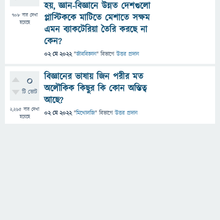
হয়, জ্ঞান-বিজ্ঞানে উন্নত দেশগুলো
708
বার দেখা
প্লাস্টিককে মাটিতে মেশাতে সক্ষম
হয়েছে
এমন ব্যাকটেরিয়া তৈরি করছে না
কেন?
02 মে 2022
"
জীববিজ্ঞান
" বিভাগে
উত্তর প্রদান
বিজ্ঞানের ভাষায় জিন পরীর মত
0
অলৌকিক কিছুর কি কোন অস্তিত্ব
টি ভোট
আছে?
2,265
বার দেখা
02 মে 2022
"
মিথোলজি
" বিভাগে
উত্তর প্রদান
হয়েছে