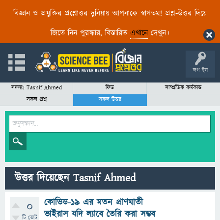
বিজ্ঞান ও প্রযুক্তির প্রশ্নোত্তর দুনিয়ায় আপনাকে স্বাগতম! প্রশ্ন-উত্তর দিয়ে
জিতে নিন পুরস্কার, বিস্তারিত
এখানে
দেখুন।
লগ ইন
সদস্যঃ Tasnif Ahmed
ফিড
সাম্প্রতিক কর্মকান্ড
সকল প্রশ্ন
সকল উত্তর
উত্তর দিয়েছেন Tasnif Ahmed
কোভিড-১৯ এর মতন প্রাণঘাতী
0
ভাইরাস যদি ল্যাবে তৈরি করা সম্ভব
টি ভোট