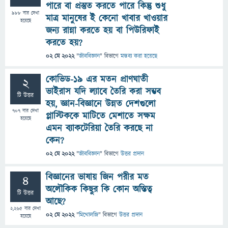
পারে বা প্রস্তুত করতে পারে কিন্তু শুধু
988
বার দেখা
মাত্র মানুষের ই কেনো খাবার খাওয়ার
হয়েছে
জন্য রান্না করতে হয় বা পিউরিফাই
কর‍তে হয়?
02 মে 2022
"
জীববিজ্ঞান
" বিভাগে
মন্তব্য করা হয়েছে
কোভিড-১৯ এর মতন প্রাণঘাতী
2
ভাইরাস যদি ল্যাবে তৈরি করা সম্ভব
টি উত্তর
হয়, জ্ঞান-বিজ্ঞানে উন্নত দেশগুলো
707
বার দেখা
প্লাস্টিককে মাটিতে মেশাতে সক্ষম
হয়েছে
এমন ব্যাকটেরিয়া তৈরি করছে না
কেন?
02 মে 2022
"
জীববিজ্ঞান
" বিভাগে
উত্তর প্রদান
বিজ্ঞানের ভাষায় জিন পরীর মত
4
অলৌকিক কিছুর কি কোন অস্তিত্ব
টি উত্তর
আছে?
2,265
বার দেখা
02 মে 2022
"
মিথোলজি
" বিভাগে
উত্তর প্রদান
হয়েছে