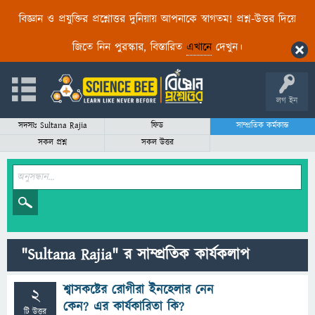
বিজ্ঞান ও প্রযুক্তির প্রশ্নোত্তর দুনিয়ায় আপনাকে স্বাগতম! প্রশ্ন-উত্তর দিয়ে
জিতে নিন পুরস্কার, বিস্তারিত
এখানে
দেখুন।
লগ ইন
সদস্যঃ Sultana Rajia
ফিড
সাম্প্রতিক কর্মকান্ড
সকল প্রশ্ন
সকল উত্তর
"Sultana Rajia" র সাম্প্রতিক কার্যকলাপ
শ্বাসকষ্টের রোগীরা ইনহেলার নেন
2
কেন? এর কার্যকারিতা কি?
টি উত্তর