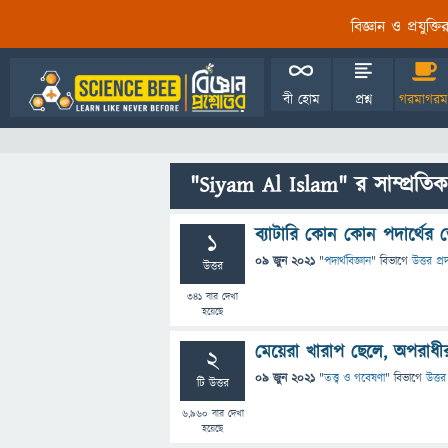
বিজ্ঞান ও প্রযুক্
বী হোম
প্রশ্ন
গরমাগরম
"Siyam Al Islam" র সাম্প্রতিক
ব্যাটারি কোন কোন পদার্থের ভ
1
09 জুন 2021
"
পদার্থবিজ্ঞান
" বিভাগে
উত্তর প্র
উত্তর
341
বার দেখা
হয়েছে
মেয়েরা খারাপ ছেলে, অপরাধী
2
09 জুন 2021
"
তত্ত্ব ও গবেষণা
" বিভাগে
উত্তর
টি উত্তর
6,960
বার দেখা
হয়েছে