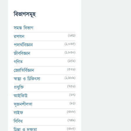
বিভাগসমূহ
সমস্ত বিভাগ
(641)
রসায়ন
(1,035)
পদার্থবিজ্ঞান
(1,830)
জীববিজ্ঞান
(159)
গণিত
(526)
জ্যোতির্বিজ্ঞান
(1,989)
স্বাস্থ্য ও চিকিৎসা
(736)
প্রযুক্তি
(67)
আইকিউ
(81)
সৃজনশীলতা
(388)
লাইফ
(749)
বিবিধ
(385)
চিন্তা ও দক্ষতা