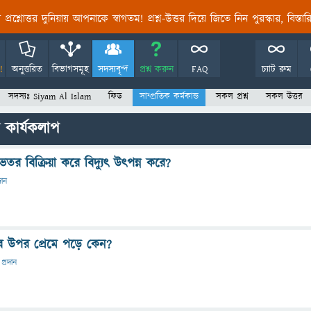
তির প্রশ্নোত্তর দুনিয়ায় আপনাকে স্বাগতম! প্রশ্ন-উত্তর দিয়ে জিতে নিন পুরস্কার, বিস্ত
!
অনুত্তরিত
বিভাগসমূহ
সদস্যবৃন্দ
প্রশ্ন করুন
FAQ
চ্যাট রুম
সদস্যঃ Siyam Al Islam
ফিড
সাম্প্রতিক কর্মকান্ড
সকল প্রশ্ন
সকল উত্তর
 কার্যকলাপ
েতর বিক্রিয়া করে বিদ্যুৎ উৎপন্ন করে?
দান
র উপর প্রেমে পড়ে কেন?
 প্রদান