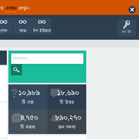
ারিত
এখানে
দেখুন।
পোল
ব্যাজ
টপ ইউজার
লগ ইন
10,989
18,690
টি প্রশ্ন
টি উত্তর
4,750
890,270
টি মন্তব্য
জন সদস্য