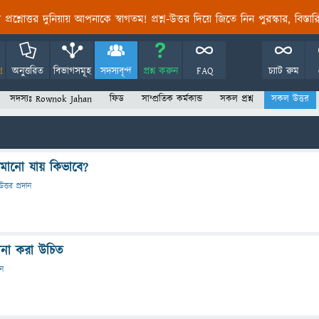
তির প্রশ্নোত্তর দুনিয়ায় আপনাকে স্বাগতম! প্রশ্ন-উত্তর দিয়ে জিতে নিন পুরস্কার, বিস্ত
!
অনুত্তরিত
বিভাগসমূহ
সদস্যবৃন্দ
প্রশ্ন করুন
FAQ
চ্যাট রুম
সদস্যঃ Rownok Jahan
ফিড
সাম্প্রতিক কর্মকান্ড
সকল প্রশ্ন
সকল উত্তর
মানো যায় কিভাবে?
উত্তর প্রদান
োনা করা উচিত
ান