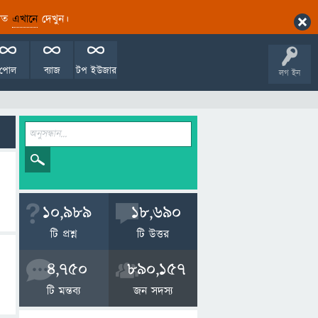
ারিত
এখানে
দেখুন।
পোল
ব্যাজ
টপ ইউজার
লগ ইন
10,989
18,690
টি প্রশ্ন
টি উত্তর
4,750
890,157
টি মন্তব্য
জন সদস্য