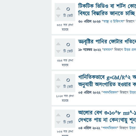
টিকটিক ভিডিও বা শর্টস ক
0
বিষয়ে বিস্তারিত জানতে চাচ্ছি
টি ভোট
30 এপ্রিল 2023
"
স্বাস্থ্য ও চিকিৎসা
" বিভাগে
355
বার দেখা
হয়েছে
ড্ডবৃষ্টির পানির ফোটার গতিব
0
18 নভেম্বর 2022
"
রসায়ন
" বিভাগে
উত্তর প্রদ
টি ভোট
394
বার দেখা
হয়েছে
গানিতিকভাবে g=GM/R^2 আর
0
অনুযায়ী অসংগায়িত হওয়ার কথা।
টি ভোট
05 এপ্রিল 2022
"
পদার্থবিজ্ঞান
" বিভাগে
উত্তর
1,013
বার দেখা
হয়েছে
আলোর বেগ ৩×১০^৮ ms^-1 হল
0
দেখতে পায় না কেন?বায়ু শূন্
টি ভোট
04 এপ্রিল 2022
"
পদার্থবিজ্ঞান
" বিভাগে
উত্তর
854
বার দেখা