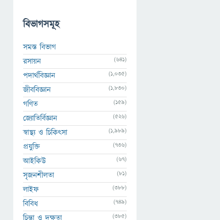
বিভাগসমূহ
সমস্ত বিভাগ
(641)
রসায়ন
(1,035)
পদার্থবিজ্ঞান
(1,830)
জীববিজ্ঞান
(159)
গণিত
(526)
জ্যোতির্বিজ্ঞান
(1,989)
স্বাস্থ্য ও চিকিৎসা
(736)
প্রযুক্তি
(67)
আইকিউ
(81)
সৃজনশীলতা
(388)
লাইফ
(749)
বিবিধ
(385)
চিন্তা ও দক্ষতা