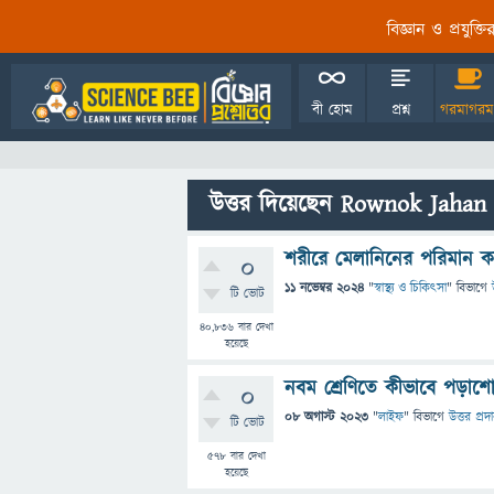
বিজ্ঞান ও প্রযুক্
বী হোম
প্রশ্ন
গরমাগরম
উত্তর দিয়েছেন Rownok Jahan
শরীরে মেলানিনের পরিমান ক
0
11 নভেম্বর 2024
"
স্বাস্থ্য ও চিকিৎসা
" বিভাগে
টি ভোট
40,836
বার দেখা
হয়েছে
নবম শ্রেণিতে কীভাবে পড়াশ
0
08 অগাস্ট 2023
"
লাইফ
" বিভাগে
উত্তর প্রদ
টি ভোট
578
বার দেখা
হয়েছে