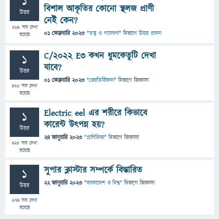
1
বিশাল আকৃতির কোনো স্থলজ প্রাণী
উত্তর
নেই কেন?
269
বার দেখা
01 ফেব্রুয়ারি 2023
"
তত্ত্ব ও গবেষণা
" বিভাগে
উত্তর প্রদান
হয়েছে
C/2022 E3 কখন ধুমকেতুটি দেখা
1
যাবে?
উত্তর
01 ফেব্রুয়ারি 2023
"
জ্যোতির্বিজ্ঞান
" বিভাগে
জিজ্ঞাসা
426
বার দেখা
হয়েছে
Electric eel এর শরীরে কিভাবে
1
কারেন্ট উৎপন্ন হয়?
উত্তর
24 জানুয়ারি 2023
"
প্রাণিবিদ্যা
" বিভাগে
জিজ্ঞাসা
425
বার দেখা
হয়েছে
সুপার ক্লাস্টার সম্পর্কে বিস্তারিত
1
22 জানুয়ারি 2023
"
বাংলাদেশ ও বিশ্ব
" বিভাগে
জিজ্ঞাসা
উত্তর
674
বার দেখা
হয়েছে