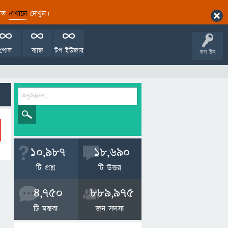
ারিত
এখানে
দেখুন।
পোল
ব্যাজ
টপ ইউজার
লগ ইন
10,987
18,690
টি প্রশ্ন
টি উত্তর
4,750
889,975
টি মন্তব্য
জন সদস্য