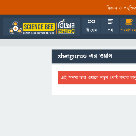
বিজ্ঞান ও প্রযুক্
বী হোম
প্রশ্ন
গরমাগরম
zbetguru0 এর ওয়াল
এই সদস্য তার ওয়ালে নতুন পোষ্ট করার অন