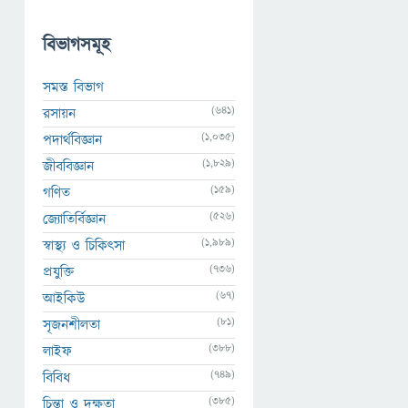
বিভাগসমূহ
সমস্ত বিভাগ
(641)
রসায়ন
(1,035)
পদার্থবিজ্ঞান
(1,829)
জীববিজ্ঞান
(159)
গণিত
(526)
জ্যোতির্বিজ্ঞান
(1,989)
স্বাস্থ্য ও চিকিৎসা
(736)
প্রযুক্তি
(67)
আইকিউ
(81)
সৃজনশীলতা
(388)
লাইফ
(749)
বিবিধ
(385)
চিন্তা ও দক্ষতা