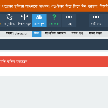
তির প্রশ্নোত্তর দুনিয়ায় আপনাকে স্বাগতম! প্রশ্ন-উত্তর দিয়ে জিতে নিন পুরস্কার, বিস্ত
!
অনুত্তরিত
বিভাগসমূহ
সদস্যবৃন্দ
প্রশ্ন করুন
FAQ
চ্যাট রুম
সদস্যঃ zbetguru0
ফিড
সাম্প্রতিক কর্মকান্ড
সকল প্রশ্ন
সকল উত্তর
ুমতি বাতিল করেছেন