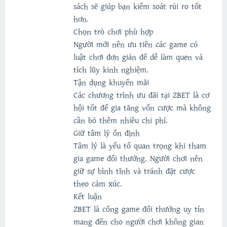
sách sẽ giúp bạn kiểm soát rủi ro tốt
hơn.
Chọn trò chơi phù hợp
Người mới nên ưu tiên các game có
luật chơi đơn giản để dễ làm quen và
tích lũy kinh nghiệm.
Tận dụng khuyến mãi
Các chương trình ưu đãi tại ZBET là cơ
hội tốt để gia tăng vốn cược mà không
cần bỏ thêm nhiều chi phí.
Giữ tâm lý ổn định
Tâm lý là yếu tố quan trọng khi tham
gia game đổi thưởng. Người chơi nên
giữ sự bình tĩnh và tránh đặt cược
theo cảm xúc.
Kết luận
ZBET là cổng game đổi thưởng uy tín
mang đến cho người chơi không gian