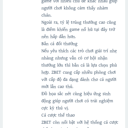
game với nhiều chủ đề khác nhau giúp
người chơi không cảm thấy nhàm
chán.
Ngoài ra, tỷ lệ trúng thưởng cao cũng
là điểm khiến game nổ hũ tại đây trở
nên hấp dẫn hơn.
Bắn cá đổi thưởng
Nếu yêu thích các trò chơi giải trí nhẹ
nhàng nhưng vẫn có cơ hội nhận
thưởng lớn thì bắn cá là lựa chọn phù
hợp. ZBET cung cấp nhiều phòng chơi
với cấp độ đa dạng dành cho cả người
mới lẫn cao thủ.
Đồ họa sắc nét cùng hiệu ứng sinh
động giúp người chơi có trải nghiệm
cực kỳ thú vị.
Cá cược thể thao
ZBET còn nổi bật với hệ thống cá cược