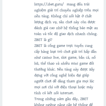
https://zbet.guru/ mang đến trải
nghiệm giải trí chuyên nghiệp trên mọi
nền tảng. Không chỉ nổi bật ở chất
lượng dịch vụ, sân chơi này còn được
đánh giá cao nhờ hệ thống bảo mật an
toàn và tốc độ giao dịch nhanh chóng.
ZBET là gì?
ZBET là cổng game trực tuyến cung
cấp hàng loạt trò chơi giải trí hấp dẫn
như casino live, slot game, bắn cá, nổ
hũ, thể thao và nhiều mini game đổi
thưởng khác. Nền tảng này được xây
dựng với công nghệ hiện đại giúp
người chơi dễ dàng tham gia mọi lúc
mọi nơi chỉ với điện thoại hoặc máy
tính có kết nối internet.
Trong những năm gần đây, ZBET
không ngừng nâng cấp hệ thống để