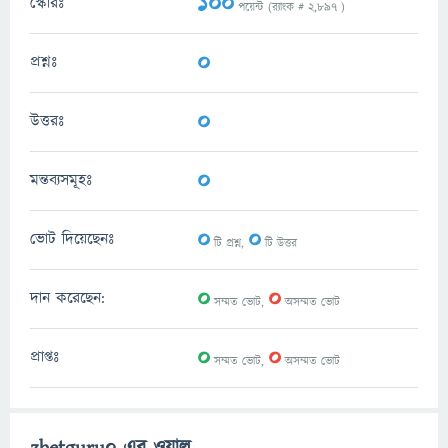
100
স্কোরঃ
পয়েন্ট (র‌্যাংক #
2,897
)
0
প্রশ্নঃ
0
উত্তরঃ
0
মন্তব্যসমূহঃ
0
0
ভোট দিয়েছেনঃ
টি প্রশ্ন,
টি উত্তর
0
0
দান করেছেন:
সম্মত ভোট,
অসম্মত ভোট
0
0
প্রাপ্তঃ
সম্মত ভোট,
অসম্মত ভোট
zbetguru0 এর ওয়াল