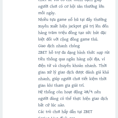
người chơi có cơ hội săn thưởng lớn
mỗi ngày.
Nhiều tựa game nổ hũ tại đây thường
xuyên xuất hiện jackpot giá trị lên đến
hàng trăm triệu đồng tạo sức hút đặc
biệt đối với cộng đồng game thủ.
Giao dịch nhanh chóng
ZBET hỗ trợ đa dạng hình thức nạp rút
tiền thông qua ngân hàng nội địa, ví
điện tử và chuyển khoản nhanh. Thời
gian xử lý giao dịch được đánh giá khá
nhanh, giúp người chơi tiết kiệm thời
gian khi tham gia giải trí.
Hệ thống còn hoạt động 24/7 nên
người dùng có thể thực hiện giao dịch
bất cứ lúc nào.
Các trò chơi hấp dẫn tại ZBET