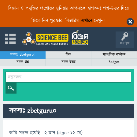
বিজ্ঞান ও প্রযুক্তির প্রশ্নোত্তর দুনিয়ায় আপনাকে স্বাগতম! প্রশ্ন-উত্তর দিয়ে
জিতে নিন পুরস্কার, বিস্তারিত
এখানে
দেখুন।
লগ ইন
সদস্যঃ zbetguru0
ফিড
সাম্প্রতিক কর্মকান্ড
সকল প্রশ্ন
সকল উত্তর
Badges
সদস্যঃ zbetguru0
আমি সদস্য হয়েছি
2 মাস (since 12 মে)