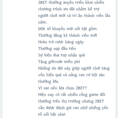
ZBET thường xuyên triển khai nhiều
chương trình ưu đãi nhằm hỗ trợ
người chơi mới và tri ân thành viên lâu
năm.
Một số khuyến mãi nổi bật gồm:
Thưởng đăng ký thành viên mới
Hoàn trả cược hàng ngày
Thưởng nạp đầu tiên
Sự kiện đua top nhận quà
Tặng giftcode miễn phí
Những ưu đãi này giúp người chơi tăng
vốn hiệu quả và nâng cao cơ hội săn
thưởng lớn.
Vì sao nên lựa chọn ZBET?
Hiện nay có rất nhiều cổng game đổi
thưởng trên thị trường nhưng ZBET
vẫn được đánh giá cao nhờ những yếu
tố nổi bật như: