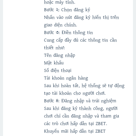
hoặc máy tính.
Bước 2: Chọn đăng ký
Nhấn vào nút đăng ký hiển thị trên
giao diện chính.
Bước 3: Điền thông tin
Cung cấp đầy đủ các thông tin cần
thiết như:
Tên đăng nhập
Mật khẩu
Số điện thoại
Tài khoản ngân hàng
Sau khi hoàn tất, hệ thống sẽ tự động
tạo tài khoản cho người chơi.
Bước 4: Đăng nhập và trải nghiệm
Sau khi đăng ký thành công, người
chơi chỉ cần đăng nhập và tham gia
các trò chơi hấp dẫn tại ZBET.
Khuyến mãi hấp dẫn tại ZBET