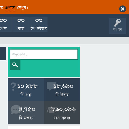
ারিত
এখানে
দেখুন।
পোল
ব্যাজ
টপ ইউজার
লগ ইন
10,988
18,690
টি প্রশ্ন
টি উত্তর
4,750
890,096
টি মন্তব্য
জন সদস্য