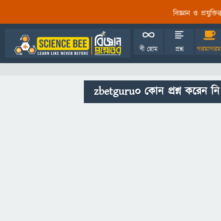
বিজ্ঞান ও প্রযুক্
বী হোম
প্রশ্ন
গরমাগরম
zbetguru0 কোন প্রশ্ন করেন নি