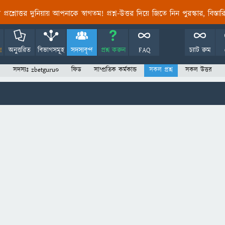
তির প্রশ্নোত্তর দুনিয়ায় আপনাকে স্বাগতম! প্রশ্ন-উত্তর দিয়ে জিতে নিন পুরস্কার, বিস্ত
!
অনুত্তরিত
বিভাগসমূহ
সদস্যবৃন্দ
প্রশ্ন করুন
FAQ
চ্যাট রুম
সদস্যঃ zbetguru0
ফিড
সাম্প্রতিক কর্মকান্ড
সকল প্রশ্ন
সকল উত্তর