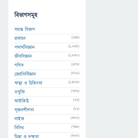
বিভাগসমূহ
সমস্ত বিভাগ
(641)
রসায়ন
(1,035)
পদার্থবিজ্ঞান
(1,830)
জীববিজ্ঞান
(159)
গণিত
(526)
জ্যোতির্বিজ্ঞান
(1,989)
স্বাস্থ্য ও চিকিৎসা
(736)
প্রযুক্তি
(67)
আইকিউ
(81)
সৃজনশীলতা
(388)
লাইফ
(749)
বিবিধ
(385)
চিন্তা ও দক্ষতা