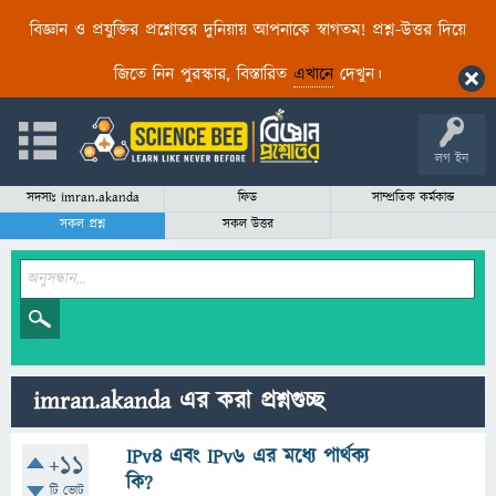
বিজ্ঞান ও প্রযুক্তির প্রশ্নোত্তর দুনিয়ায় আপনাকে স্বাগতম! প্রশ্ন-উত্তর দিয়ে
জিতে নিন পুরস্কার, বিস্তারিত
এখানে
দেখুন।
লগ ইন
সদস্যঃ imran.akanda
ফিড
সাম্প্রতিক কর্মকান্ড
সকল প্রশ্ন
সকল উত্তর
imran.akanda এর করা প্রশ্নগুচ্ছ
IPv4 এবং IPv6 এর মধ্যে পার্থক্য
+11
কি?
টি ভোট