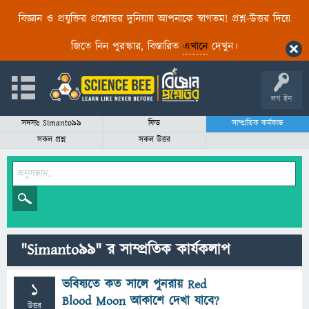
বিজ্ঞান ও প্রযুক্তির প্রশ্নোত্তর দুনিয়ায় আপনাকে স্বাগতম! প্রশ্ন-উত্তর দিয়ে
জিতে নিন পুরস্কার, বিস্তারিত
এখানে
দেখুন।
লগ ইন
সদস্যঃ Simanto99
ফিড
সাম্প্রতিক কর্মকান্ড
সকল প্রশ্ন
সকল উত্তর
"Simanto99" র সাম্প্রতিক কার্যকলাপ
ভবিষ্যতে কত সালে পুনরায় Red
1
Blood Moon আকাশে দেখা যাবে?
উত্তর