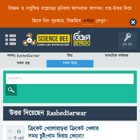
বিজ্ঞান ও প্রযুক্তির প্রশ্নোত্তর দুনিয়ায় আপনাকে স্বাগতম! প্রশ্ন-উত্তর দিয়ে
জিতে নিন পুরস্কার, বিস্তারিত
এখানে
দেখুন।
লগ ইন
সদস্যঃ RashedSarwar
ফিড
সাম্প্রতিক কর্মকান্ড
সকল প্রশ্ন
সকল উত্তর
উত্তর দিয়েছেন RashedSarwar
ক্রিকেট খেলোয়াড়রা ক্রিকেট খেলার
0
সময় চুইংগাম চিবায় কেনো?
টি ভোট