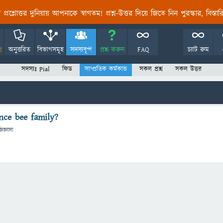
তির প্রশ্নোত্তর দুনিয়ায় আপনাকে স্বাগতম! প্রশ্ন-উত্তর দিয়ে জিতে নিন পুরস্কার, বিস্ত
!
অনুত্তরিত
বিভাগসমূহ
সদস্যবৃন্দ
প্রশ্ন করুন
FAQ
চ্যাট রুম
সদস্যঃ Pial
ফিড
সাম্প্রতিক কর্মকান্ড
সকল প্রশ্ন
সকল উত্তর
nce bee family?
িজ্ঞাসা