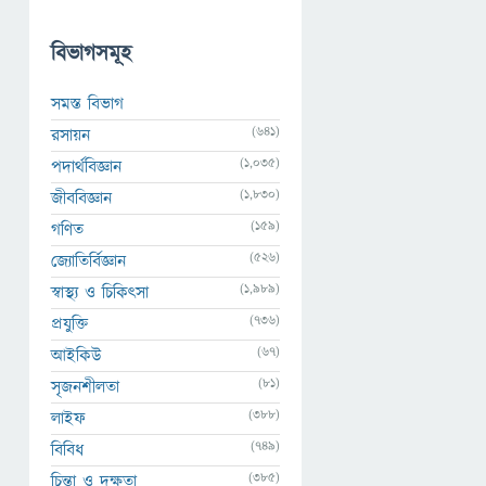
বিভাগসমূহ
সমস্ত বিভাগ
(641)
রসায়ন
(1,035)
পদার্থবিজ্ঞান
(1,830)
জীববিজ্ঞান
(159)
গণিত
(526)
জ্যোতির্বিজ্ঞান
(1,989)
স্বাস্থ্য ও চিকিৎসা
(736)
প্রযুক্তি
(67)
আইকিউ
(81)
সৃজনশীলতা
(388)
লাইফ
(749)
বিবিধ
(385)
চিন্তা ও দক্ষতা