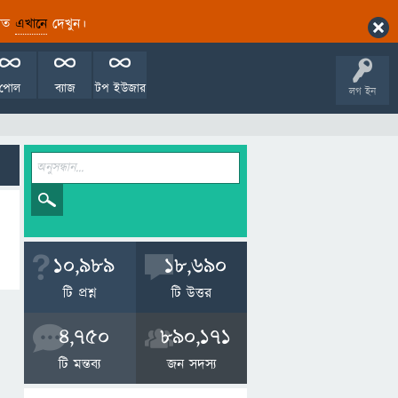
ারিত
এখানে
দেখুন।
পোল
ব্যাজ
টপ ইউজার
লগ ইন
10,989
18,690
টি প্রশ্ন
টি উত্তর
4,750
890,171
টি মন্তব্য
জন সদস্য