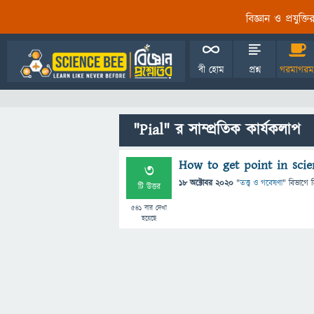
বিজ্ঞান ও প্রযুক্
বী হোম
প্রশ্ন
গরমাগরম
"Pial" র সাম্প্রতিক কার্যকলাপ
How to get point in scie
3
18 অক্টোবর 2020
"
তত্ত্ব ও গবেষণা
" বিভাগে
জ
টি উত্তর
541
বার দেখা
হয়েছে