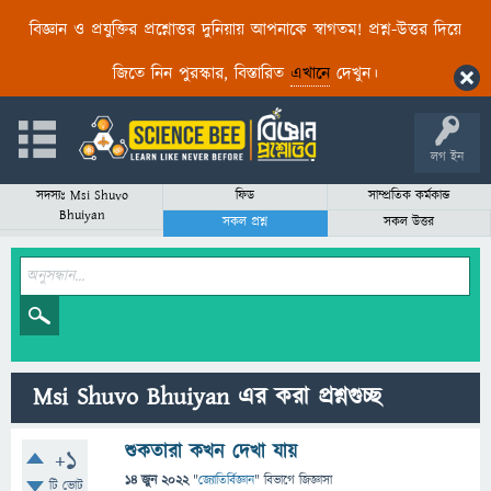
বিজ্ঞান ও প্রযুক্তির প্রশ্নোত্তর দুনিয়ায় আপনাকে স্বাগতম! প্রশ্ন-উত্তর দিয়ে
জিতে নিন পুরস্কার, বিস্তারিত
এখানে
দেখুন।
লগ ইন
সদস্যঃ Msi Shuvo
ফিড
সাম্প্রতিক কর্মকান্ড
Bhuiyan
সকল প্রশ্ন
সকল উত্তর
Msi Shuvo Bhuiyan এর করা প্রশ্নগুচ্ছ
শুকতারা কখন দেখা যায়
+1
14 জুন 2022
"
জ্যোতির্বিজ্ঞান
" বিভাগে
জিজ্ঞাসা
টি ভোট