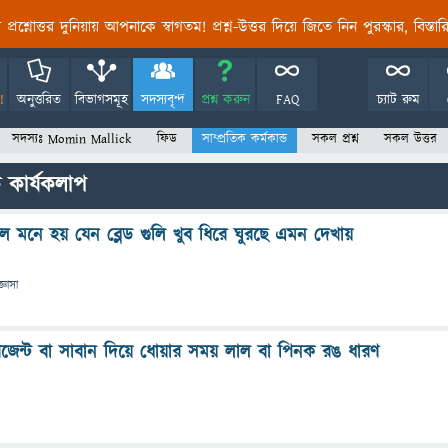
তির প্রশ্নোত্তর দুনিয়ায় আপনাকে স্বাগতম! প্রশ্ন-উত্তর দিয়ে জিতে নিন পুরস্কার, বিস্ত
!
অনুত্তরিত
বিভাগসমূহ
সদস্যবৃন্দ
প্রশ্ন করুন
FAQ
চ্যাট রুম
সদস্যঃ Momin Mallick
ফিড
সাম্প্রতিক কর্মকান্ড
সকল প্রশ্ন
সকল উত্তর
 কার্যকলাপ
 মনে হয় যেন ব্লেড গুলি খুব ধিরে ঘুরছে এমন দেখায়
্ঞাসা
েন্ট বা সাবান দিয়ে ধোয়ার সময় লাল বা পিনক রঙ ধারণ