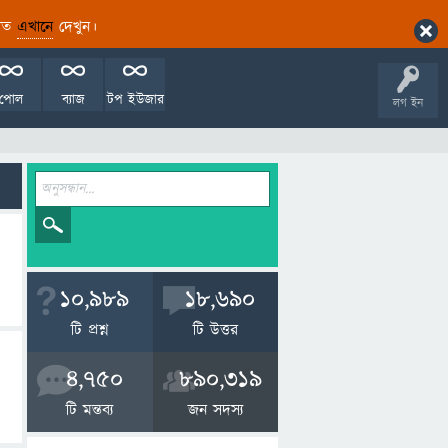
ারিত
এখানে
দেখুন।
পোল
ব্যাজ
টপ ইউজার
লগ ইন
10,989
18,690
টি প্রশ্ন
টি উত্তর
4,750
890,319
টি মন্তব্য
জন সদস্য