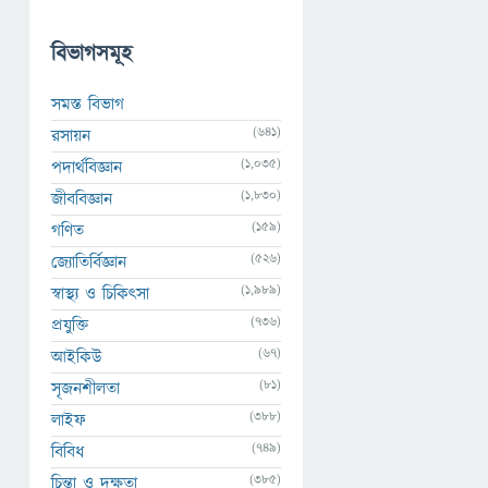
বিভাগসমূহ
সমস্ত বিভাগ
(641)
রসায়ন
(1,035)
পদার্থবিজ্ঞান
(1,830)
জীববিজ্ঞান
(159)
গণিত
(526)
জ্যোতির্বিজ্ঞান
(1,989)
স্বাস্থ্য ও চিকিৎসা
(736)
প্রযুক্তি
(67)
আইকিউ
(81)
সৃজনশীলতা
(388)
লাইফ
(749)
বিবিধ
(385)
চিন্তা ও দক্ষতা