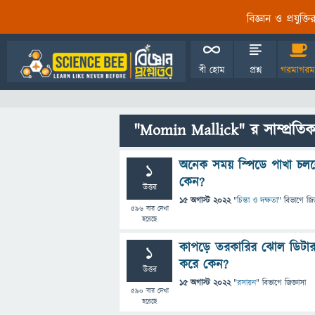
বিজ্ঞান ও প্রযুক্
বী হোম
প্রশ্ন
গরমাগরম
"Momin Mallick" র সাম্প্রতিক
অনেক সময় স্পিডে পাখা চললে
1
কেন?
উত্তর
15 অগাস্ট 2022
"
চিন্তা ও দক্ষতা
" বিভাগে
জিজ
596
বার দেখা
হয়েছে
কাপড়ে তরকারির ঝোল ডিটারজ
1
করে কেন?
উত্তর
15 অগাস্ট 2022
"
রসায়ন
" বিভাগে
জিজ্ঞাসা
590
বার দেখা
হয়েছে