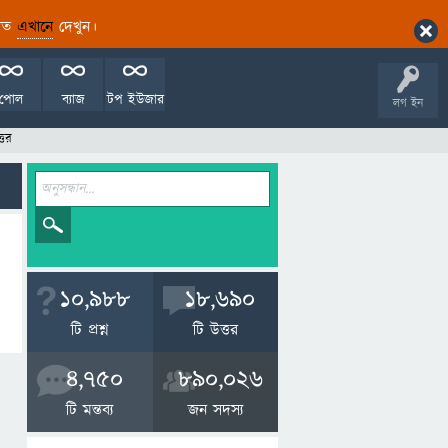
ারিত
এখানে
দেখুন।
পোল
ব্যাজ
টপ ইউজার
লগ ইন
তর
10,988
18,690
টি প্রশ্ন
টি উত্তর
4,750
890,026
টি মন্তব্য
জন সদস্য