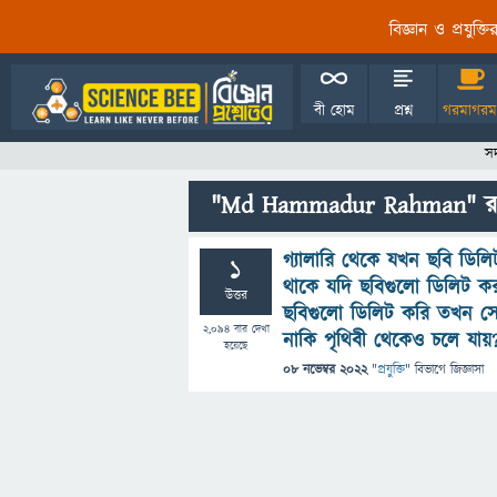
বিজ্ঞান ও প্রযুক্
বী হোম
প্রশ্ন
গরমাগরম
স
"Md Hammadur Rahman" র সাম
গ্যালারি থেকে যখন ছবি ডি
1
থাকে যদি ছবিগুলো ডিলিট করা
উত্তর
ছবিগুলো ডিলিট করি তখন সে
2,094
বার দেখা
নাকি পৃথিবী থেকেও চলে যায়
হয়েছে
08 নভেম্বর 2022
"
প্রযুক্তি
" বিভাগে
জিজ্ঞাসা