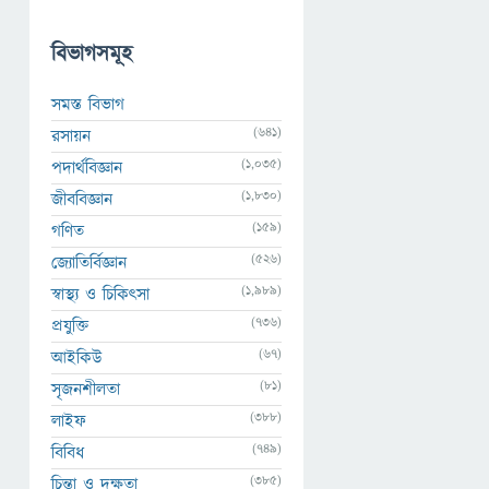
বিভাগসমূহ
সমস্ত বিভাগ
(641)
রসায়ন
(1,035)
পদার্থবিজ্ঞান
(1,830)
জীববিজ্ঞান
(159)
গণিত
(526)
জ্যোতির্বিজ্ঞান
(1,989)
স্বাস্থ্য ও চিকিৎসা
(736)
প্রযুক্তি
(67)
আইকিউ
(81)
সৃজনশীলতা
(388)
লাইফ
(749)
বিবিধ
(385)
চিন্তা ও দক্ষতা