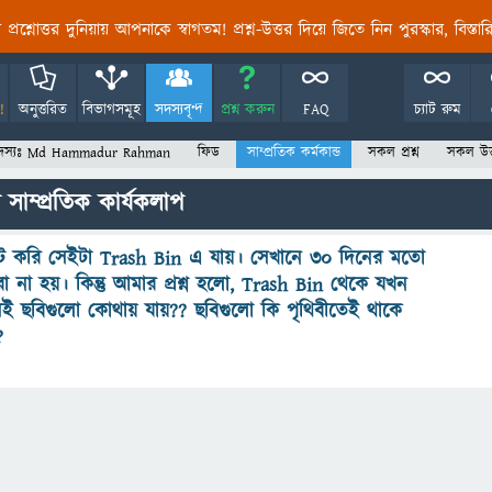
তির প্রশ্নোত্তর দুনিয়ায় আপনাকে স্বাগতম! প্রশ্ন-উত্তর দিয়ে জিতে নিন পুরস্কার, বিস্ত
!
অনুত্তরিত
বিভাগসমূহ
সদস্যবৃন্দ
প্রশ্ন করুন
FAQ
চ্যাট রুম
দস্যঃ Md Hammadur Rahman
ফিড
সাম্প্রতিক কর্মকান্ড
সকল প্রশ্ন
সকল উত্
্প্রতিক কার্যকলাপ
লিট করি সেইটা Trash Bin এ যায়। সেখানে ৩০ দিনের মতো
 না হয়। কিন্তু আমার প্রশ্ন হলো, Trash Bin থেকে যখন
ই ছবিগুলো কোথায় যায়?? ছবিগুলো কি পৃথিবীতেই থাকে
?