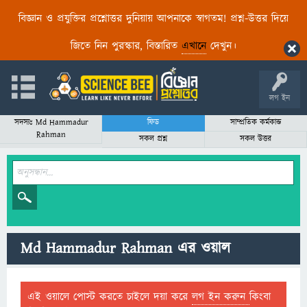
বিজ্ঞান ও প্রযুক্তির প্রশ্নোত্তর দুনিয়ায় আপনাকে স্বাগতম! প্রশ্ন-উত্তর দিয়ে
জিতে নিন পুরস্কার, বিস্তারিত
এখানে
দেখুন।
লগ ইন
সদস্যঃ Md Hammadur
ফিড
সাম্প্রতিক কর্মকান্ড
Rahman
সকল প্রশ্ন
সকল উত্তর
Md Hammadur Rahman এর ওয়াল
এই ওয়ালে পোস্ট করতে চাইলে দয়া করে
লগ ইন করুন
কিংবা