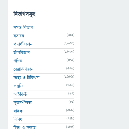
বিভাগসমূহ
সমস্ত বিভাগ
(641)
রসায়ন
(1,035)
পদার্থবিজ্ঞান
(1,830)
জীববিজ্ঞান
(159)
গণিত
(526)
জ্যোতির্বিজ্ঞান
(1,989)
স্বাস্থ্য ও চিকিৎসা
(736)
প্রযুক্তি
(67)
আইকিউ
(81)
সৃজনশীলতা
(388)
লাইফ
(749)
বিবিধ
(385)
চিন্তা ও দক্ষতা