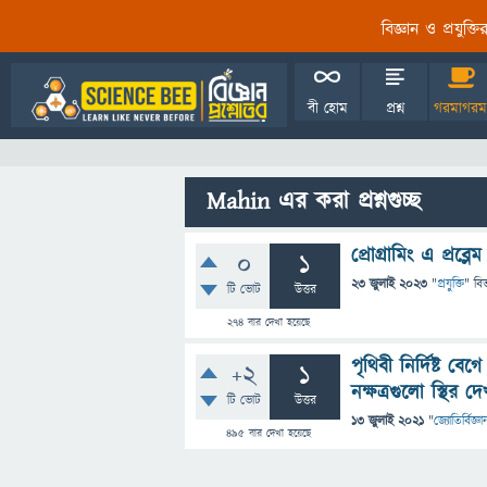
বিজ্ঞান ও প্রযুক্
বী হোম
প্রশ্ন
গরমাগরম
Mahin এর করা প্রশ্নগুচ্ছ
প্রোগ্রামিং এ প্রব
0
1
23 জুলাই 2023
"
প্রযুক্তি
" বি
টি ভোট
উত্তর
274
বার দেখা হয়েছে
পৃথিবী নির্দিষ্ট ব
+2
1
নক্ষত্রগুলো স্থির 
টি ভোট
উত্তর
13 জুলাই 2021
"
জ্যোতির্বিজ্ঞা
495
বার দেখা হয়েছে