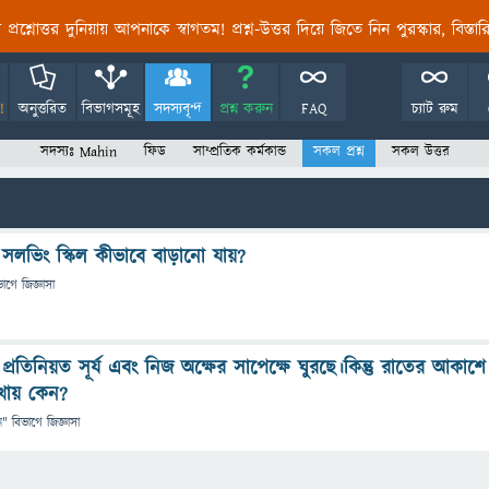
তির প্রশ্নোত্তর দুনিয়ায় আপনাকে স্বাগতম! প্রশ্ন-উত্তর দিয়ে জিতে নিন পুরস্কার, বিস্ত
!
অনুত্তরিত
বিভাগসমূহ
সদস্যবৃন্দ
প্রশ্ন করুন
FAQ
চ্যাট রুম
সদস্যঃ Mahin
ফিড
সাম্প্রতিক কর্মকান্ড
সকল প্রশ্ন
সকল উত্তর
্লেম সলভিং স্কিল কীভাবে বাড়ানো যায়?
ভাগে
জিজ্ঞাসা
েগে প্রতিনিয়ত সূর্য এবং নিজ অক্ষের সাপেক্ষে ঘুরছে।কিন্তু রাতের আকাশে
দেখায় কেন?
ন
" বিভাগে
জিজ্ঞাসা