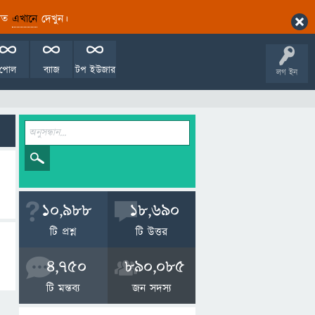
ারিত
এখানে
দেখুন।
পোল
ব্যাজ
টপ ইউজার
লগ ইন
10,988
18,690
টি প্রশ্ন
টি উত্তর
4,750
890,085
টি মন্তব্য
জন সদস্য