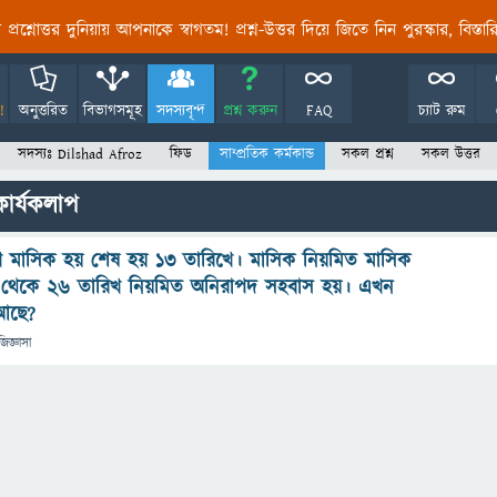
তির প্রশ্নোত্তর দুনিয়ায় আপনাকে স্বাগতম! প্রশ্ন-উত্তর দিয়ে জিতে নিন পুরস্কার, বিস্ত
!
অনুত্তরিত
বিভাগসমূহ
সদস্যবৃন্দ
প্রশ্ন করুন
FAQ
চ্যাট রুম
সদস্যঃ Dilshad Afroz
ফিড
সাম্প্রতিক কর্মকান্ড
সকল প্রশ্ন
সকল উত্তর
কার্যকলাপ
ে মাসিক হয় শেষ হয় ১৩ তারিখে। মাসিক নিয়মিত মাসিক
খ থেকে ২৬ তারিখ নিয়মিত অনিরাপদ সহবাস হয়। এখন
 আছে?
জিজ্ঞাসা