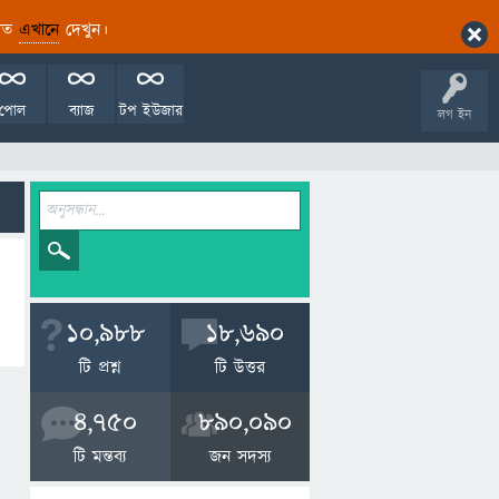
ারিত
এখানে
দেখুন।
পোল
ব্যাজ
টপ ইউজার
লগ ইন
10,988
18,690
টি প্রশ্ন
টি উত্তর
4,750
890,090
টি মন্তব্য
জন সদস্য