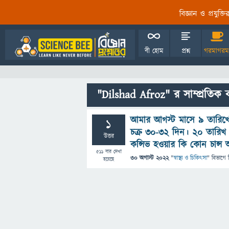
বিজ্ঞান ও প্রযুক্
বী হোম
প্রশ্ন
গরমাগরম
"Dilshad Afroz" র সাম্প্রতিক 
আমার আগস্ট মাসে ৯ তারিখ
1
চক্র ৩০-৩২ দিন। ২০ তারি
উত্তর
কন্সিভ হওয়ার কি কোন চান্স
511
বার দেখা
30 অগাস্ট 2022
"
স্বাস্থ্য ও চিকিৎসা
" বিভাগে
হয়েছে