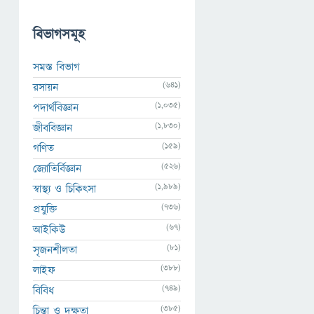
বিভাগসমূহ
সমস্ত বিভাগ
(641)
রসায়ন
(1,035)
পদার্থবিজ্ঞান
(1,830)
জীববিজ্ঞান
(159)
গণিত
(526)
জ্যোতির্বিজ্ঞান
(1,989)
স্বাস্থ্য ও চিকিৎসা
(736)
প্রযুক্তি
(67)
আইকিউ
(81)
সৃজনশীলতা
(388)
লাইফ
(749)
বিবিধ
(385)
চিন্তা ও দক্ষতা