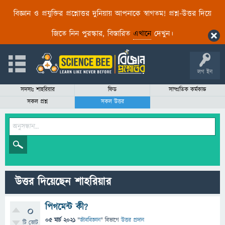
বিজ্ঞান ও প্রযুক্তির প্রশ্নোত্তর দুনিয়ায় আপনাকে স্বাগতম! প্রশ্ন-উত্তর দিয়ে
জিতে নিন পুরস্কার, বিস্তারিত
এখানে
দেখুন।
লগ ইন
সদস্যঃ শাহরিয়ার
ফিড
সাম্প্রতিক কর্মকান্ড
সকল প্রশ্ন
সকল উত্তর
উত্তর দিয়েছেন শাহরিয়ার
পিগমেন্ট কী?
0
05 মার্চ 2021
"
জীববিজ্ঞান
" বিভাগে
উত্তর প্রদান
টি ভোট