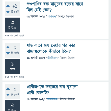
পশুপাখির রক্ত মানুষের রক্তের সাথে
+1
মিল নেই কেন?
টি ভোট
25 অগাস্ট 2023
"
প্রাণিবিদ্যা
" বিভাগে
জিজ্ঞাসা
3
টি উত্তর
767
বার দেখা হয়েছে
মাছ বাচ্চা জন্ম দেয়ার পর তার
0
বাচ্চাগুলোকে কীভাবে চিনে?
টি ভোট
19 অগাস্ট 2023
"
জীববিজ্ঞান
" বিভাগে
জিজ্ঞাসা
1
উত্তর
362
বার দেখা হয়েছে
প্রাণীজগতে সবচেয়ে কম ঘুমানো
0
প্রাণী কোনটি?
টি ভোট
18 অগাস্ট 2023
"
জীববিজ্ঞান
" বিভাগে
জিজ্ঞাসা
2
টি উত্তর