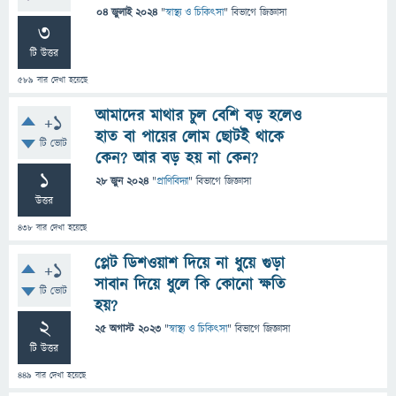
04 জুলাই 2024
"
স্বাস্থ্য ও চিকিৎসা
" বিভাগে
জিজ্ঞাসা
3
টি উত্তর
589
বার দেখা হয়েছে
আমাদের মাথার চুল বেশি বড় হলেও
+1
হাত বা পায়ের লোম ছোটই থাকে
টি ভোট
কেন? আর বড় হয় না কেন?
1
28 জুন 2024
"
প্রাণিবিদ্যা
" বিভাগে
জিজ্ঞাসা
উত্তর
438
বার দেখা হয়েছে
প্লেট ডিশওয়াশ দিয়ে না ধুয়ে গুড়া
+1
সাবান দিয়ে ধুলে কি কোনো ক্ষতি
টি ভোট
হয়?
2
25 অগাস্ট 2023
"
স্বাস্থ্য ও চিকিৎসা
" বিভাগে
জিজ্ঞাসা
টি উত্তর
449
বার দেখা হয়েছে