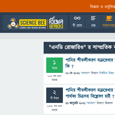
বিজ্ঞান ও প্রযুক্
বী হোম
প্রশ্ন
গরমাগরম
"এনডি রোজারিও" র সাম্প্রতিক 
পানির শীতলীকরণ বক্ররেখার স
1
কি ?
উত্তর
01 মে 2022
"
রসায়ন
" বিভাগে
নির্বাচিত উত্তর
823
বার দেখা
হয়েছে
পানির শীতলীকরণ বক্ররেখার 
2
পার্থক্য চিত্রসহ বিশ্লেষণ চাই ?
টি উত্তর
31 জানুয়ারি 2022
"
রসায়ন
" বিভাগে
জিজ্ঞাসা
1,478
বার দেখা
হয়েছে