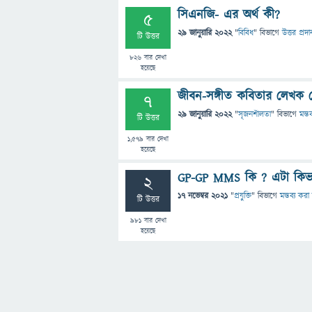
সিএনজি- এর অর্থ কী?
5
29 জানুয়ারি 2022
"
বিবিধ
" বিভাগে
উত্তর প্রদা
টি উত্তর
826
বার দেখা
হয়েছে
জীবন-সঙ্গীত কবিতার লেখক 
7
29 জানুয়ারি 2022
"
সৃজনশীলতা
" বিভাগে
মন্ত
টি উত্তর
1,579
বার দেখা
হয়েছে
GP-GP MMS কি ? এটা কিভাব
2
17 নভেম্বর 2021
"
প্রযুক্তি
" বিভাগে
মন্তব্য কর
টি উত্তর
981
বার দেখা
হয়েছে