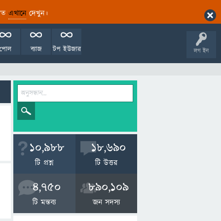
ারিত
এখানে
দেখুন।
পোল
ব্যাজ
টপ ইউজার
লগ ইন
10,988
18,690
টি প্রশ্ন
টি উত্তর
4,750
890,109
টি মন্তব্য
জন সদস্য