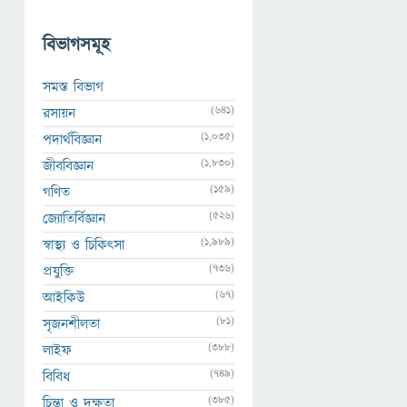
বিভাগসমূহ
সমস্ত বিভাগ
(641)
রসায়ন
(1,035)
পদার্থবিজ্ঞান
(1,830)
জীববিজ্ঞান
(159)
গণিত
(526)
জ্যোতির্বিজ্ঞান
(1,989)
স্বাস্থ্য ও চিকিৎসা
(736)
প্রযুক্তি
(67)
আইকিউ
(81)
সৃজনশীলতা
(388)
লাইফ
(749)
বিবিধ
(385)
চিন্তা ও দক্ষতা