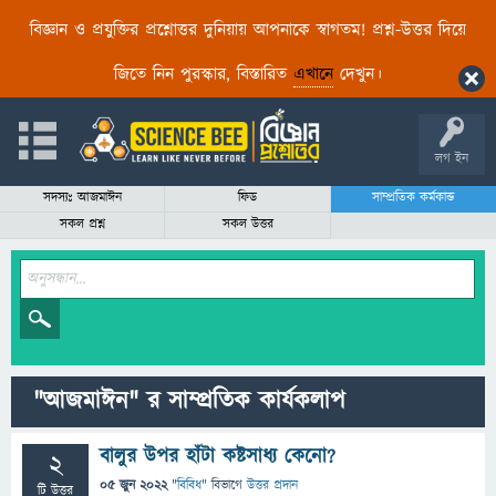
বিজ্ঞান ও প্রযুক্তির প্রশ্নোত্তর দুনিয়ায় আপনাকে স্বাগতম! প্রশ্ন-উত্তর দিয়ে
জিতে নিন পুরস্কার, বিস্তারিত
এখানে
দেখুন।
লগ ইন
সদস্যঃ আজমাঈন
ফিড
সাম্প্রতিক কর্মকান্ড
সকল প্রশ্ন
সকল উত্তর
"আজমাঈন" র সাম্প্রতিক কার্যকলাপ
বালুর উপর হাঁটা কষ্টসাধ্য কেনো?
2
05 জুন 2022
"
বিবিধ
" বিভাগে
উত্তর প্রদান
টি উত্তর