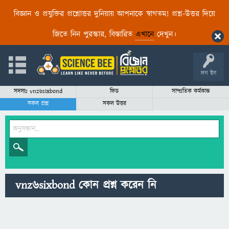
বিজ্ঞান ও প্রযুক্তির প্রশ্নোত্তর দুনিয়ায় আপনাকে স্বাগতম! প্রশ্ন-উত্তর দিয়ে
জিতে নিন পুরস্কার, বিস্তারিত
এখানে
দেখুন।
লগ ইন
সদস্যঃ vnz6sixbond
ফিড
সাম্প্রতিক কর্মকান্ড
সকল প্রশ্ন
সকল উত্তর
vnz6sixbond কোন প্রশ্ন করেন নি