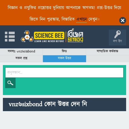
বিজ্ঞান ও প্রযুক্তির প্রশ্নোত্তর দুনিয়ায় আপনাকে স্বাগতম! প্রশ্ন-উত্তর দিয়ে
জিতে নিন পুরস্কার, বিস্তারিত
এখানে
দেখুন।
লগ ইন
সদস্যঃ vnz6sixbond
ফিড
সাম্প্রতিক কর্মকান্ড
সকল প্রশ্ন
সকল উত্তর
vnz6sixbond কোন উত্তর দেন নি