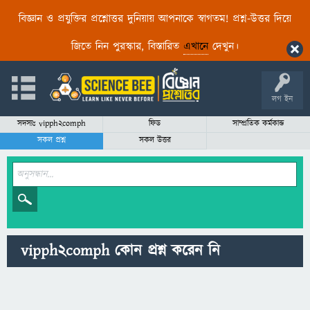
বিজ্ঞান ও প্রযুক্তির প্রশ্নোত্তর দুনিয়ায় আপনাকে স্বাগতম! প্রশ্ন-উত্তর দিয়ে
জিতে নিন পুরস্কার, বিস্তারিত
এখানে
দেখুন।
লগ ইন
সদস্যঃ vipph2comph
ফিড
সাম্প্রতিক কর্মকান্ড
সকল প্রশ্ন
সকল উত্তর
vipph2comph কোন প্রশ্ন করেন নি